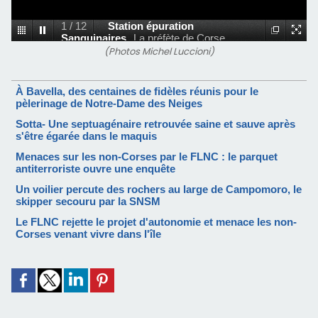
1
/
12
Station épuration
Sanguinaires
La préfète de Corse
Josiane Chevalier au PC des pompiers
(Photos Michel Luccioni)
route des Sanguinaires.
À Bavella, des centaines de fidèles réunis pour le
pèlerinage de Notre-Dame des Neiges
Sotta- Une septuagénaire retrouvée saine et sauve après
s'être égarée dans le maquis
Menaces sur les non-Corses par le FLNC : le parquet
antiterroriste ouvre une enquête
Un voilier percute des rochers au large de Campomoro, le
skipper secouru par la SNSM
Le FLNC rejette le projet d'autonomie et menace les non-
Corses venant vivre dans l'île