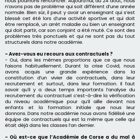
nous pourrions rencontrer.
Aujourd’hui, au 24 août, nous
n’avons pas de problème qui
soit
différent d’une année
normale.
Bien sûr, il peut y avoir un enseignant qui s’est
blessé cet été lors d’une activité sportive et qui doit
être remplacé, un arrêt maladie ou bien un enseignant
qui doit
partir,
car son conjoint a été muté.
Ce sont des
problèmes très ponctuels et qui ne sont pas du tout
structurels dans notre académie.
- Avez-vous eu recours aux contractuels ?
- Oui, dans les mêmes proportions que ce que nous
faisons habituellement.
Durant la crise
Covid
, nous
avons acquis une grande expérience dans la
constitution d’un vivier de contractuels, dans leur
recrutement et surtout, dans leur formation.
Il faut
savoir qu’il y a deux temps importants l’analyse du
recrutement du contractuel c’est-à-dire la vérification
du niveau académique pour qu’il aille devant nos
enfants et la formation initiale que nous leur
donnons.
Dans notre
académie
nous avons fidélisé une
équipe de contractuels qui est la même que celle qui
était déjà dans les classes l’an dernier.
- Où est-ce que l’Académie de Corse a du mal à