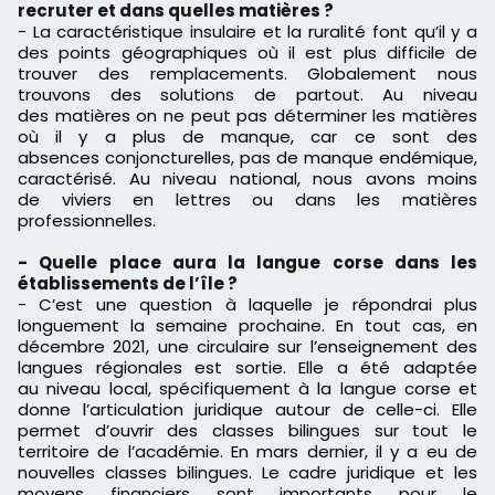
recruter et dans quelles matières ?
-
La caractéristique insulaire et la ruralité font qu’il y a
des points géographiques où il est plus difficile de
trouver des remplacements.
Globalement
nous
trouvons des solutions de partout.
Au niveau
des
matières
on ne peut pas déterminer les matières
où il y a plus de
manque,
car ce sont des
absences
conjoncturelles
, pas de manque
endémique
,
caractérisé.
Au
niveau
national, nous avons moins
de
viviers
en lettres ou dans les matières
professionnelles.
- Quelle place aura la langue corse dans les
établissements de l’île ?
-
C’est une question à laquelle je répondrai plus
longuement la semaine prochaine.
En tout cas, en
décembre 2021, une circulaire sur l’enseignement des
langues régionales est sortie.
Elle a été adaptée
au
niveau
local,
s
pécifiquement
à
la langue corse et
donne l’articulation
juridique
autour de celle-ci.
Elle
permet d’ouvrir des classes bilingues sur tout le
territoire de l’académie.
En mars dernier, il y a eu de
nouvelles classes bilingues.
Le cadre juridique et les
moyens financiers sont importants pour le