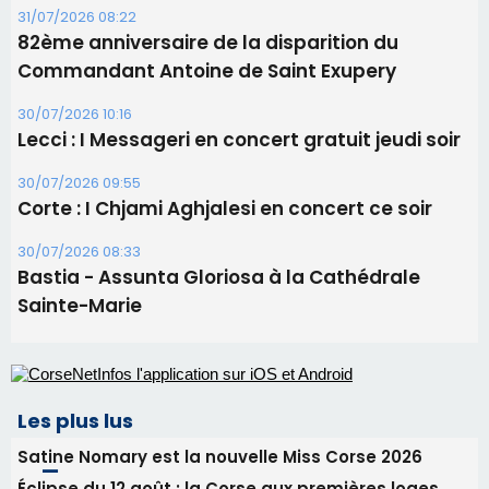
Bastia - Assunta Gloriosa à la Cathédrale
Sainte-Marie
Les plus lus
Satine Nomary est la nouvelle Miss Corse 2026
Éclipse du 12 août : la Corse aux premières loges
d'un spectacle qui ne reviendra pas avant 2081
La gendarmerie alerte les restaurateurs corses
face à une nouvelle escroquerie au faux vendeur de
vin
Deux jeunes Ajacciens sur la voie de la médecine
militaire
En Corse, un début de saison marqué par une
consommation en recul dans les restaurants