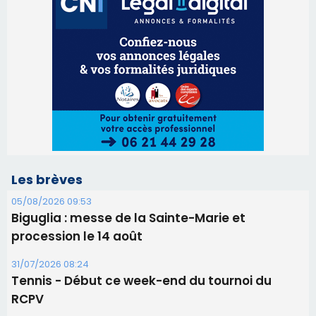
Les brèves
05/08/2026 09:53
Biguglia : messe de la Sainte-Marie et
procession le 14 août
31/07/2026 08:24
Tennis - Début ce week-end du tournoi du
RCPV
31/07/2026 08:22
82ème anniversaire de la disparition du
Commandant Antoine de Saint Exupery
30/07/2026 10:16
Lecci : I Messageri en concert gratuit jeudi soir
30/07/2026 09:55
Corte : I Chjami Aghjalesi en concert ce soir
30/07/2026 08:33