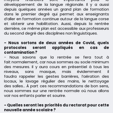
développement de la langue régionale.
Il y a aussi
depuis quelques années un grand plan de formation
dans le premier degré qui permet aux enseignants
d’aller en formation continue autour de la langue corse
et obtenir une habilitation.
Aussi, depuis la rentrée
dernière, ce même
plan
est accessible aux professeurs
du second degré des disciplines non linguistiques.
- Nous sortons de deux années de Covid, quels
protocoles seront appliqués en cas de
contamination ?
-
Nous savons que la rentrée se fera tout à
fait
normalement,
car nous sommes au socle minimum
des mesures.
Il y aura
cours
en présentiel à tous les
niveaux, sans
m
asque,
mais évidemment il
faudr
a
rappeler les gestes barrières, l’aération des
locaux, le lavage régulier des mains, le nettoyage
des
salles
…
À part
ces
recommandations de bon sens,
nous sommes sur une rentrée normale où nous allons
voir nos enfants parler et sourire.
- Quelles seront les priorités du rectorat pour cette
nouvelle année scolaire ?