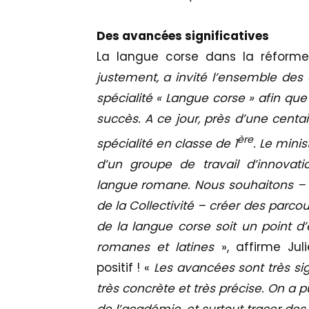
Des avancées significatives
La langue corse dans la réform
justement, a invité l’ensemble des 
spécialité « Langue corse » afin qu
succès. A ce jour, près d’une centa
ère
spécialité en classe de 1
. Le mini
d’un groupe de travail d’innovat
langue romane. Nous souhaitons – et
de la Collectivité – créer des parco
de la langue corse soit un point d’
romanes et latines
», affirme Jul
positif ! «
Les avancées sont très sig
très concrète et très précise. On a pu,
de l’académie, et surtout tracer des