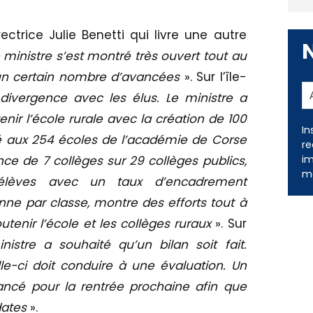
ectrice Julie Benetti qui livre une autre
 ministre s’est montré très ouvert tout au
 un certain nombre d’avancées
». Sur l’île-
divergence avec les élus. Le ministre a
nir l’école rurale avec la création de 100
In
é aux 254 écoles de l’académie de Corse
re
im
ence de 7 collèges sur 29 collèges publics,
me
lèves avec un taux d’encadrement
ne par classe, montre des efforts tout à
outenir l’école et les collèges ruraux
». Sur
nistre a souhaité qu’un bilan soit fait.
e-ci doit conduire à une évaluation. Un
ancé pour la rentrée prochaine afin que
dates
».