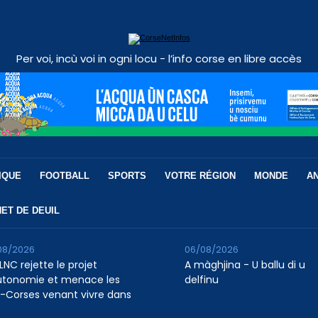
Per voi, incù voi in ogni locu - l’info corse en libre accès
IQUE
FOOTBALL
SPORTS
VOTRE RÉGION
MONDE
A
ET DE DEUIL
08/2026
06/08/2026
LNC rejette le projet
A màghjina - U ballu di u
utonomie et menace les
delfinu
-Corses venant vivre dans