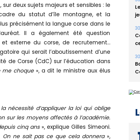
, sur deux sujets majeurs et sensibles : le
Le
 cadre du statut d’île montagne, et la
je
, plus précisément la langue corse dans le
30
auréat. Il a également été question
Co
e et externe du corse, de recrutement…
ce
atoire qui serait l’aboutissement d’une
30
ivité de Corse (CdC) sur l’éducation dans
Ba
ne me choque
», a dit le ministre aux élus
C
la nécessité d’appliquer la loi qui oblige
L
on sur les moyens affectés à l’académie.
depuis cinq ans
», explique Gilles Simeoni.
 «
On ne sait pas ce que cela donnera
»,