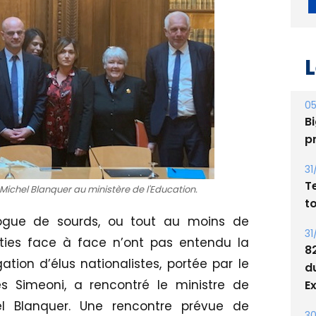
L
05
Bi
p
31
T
ichel Blanquer au ministère de l'Education.
t
logue de sourds, ou tout au moins de
31
ties face à face n’ont pas entendu la
8
tion d’élus nationalistes, portée par le
d
les Simeoni, a rencontré le ministre de
E
hel Blanquer. Une rencontre prévue de
30