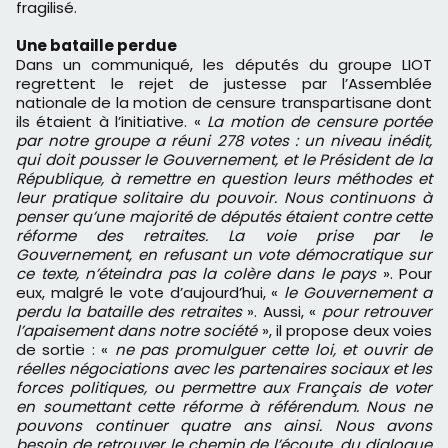
fragilisé.
Une bataille perdue
Dans un communiqué, les députés du groupe LIOT
regrettent le rejet de justesse par l’Assemblée
nationale de la motion de censure transpartisane dont
ils étaient à l’initiative. «
La motion de censure portée
par notre groupe a réuni 278 votes : un niveau inédit,
qui doit pousser le Gouvernement, et le Président de la
République, à remettre en question leurs méthodes et
leur pratique solitaire du pouvoir. Nous continuons à
penser qu’une majorité de députés étaient contre cette
réforme des retraites. La voie prise par le
Gouvernement, en refusant un vote démocratique sur
ce texte, n’éteindra pas la colère dans le pays
». Pour
eux, malgré le vote d’aujourd’hui, «
le Gouvernement a
perdu la bataille des retraites
». Aussi, «
pour retrouver
l’apaisement dans notre société
», il propose deux voies
de sortie : «
ne pas promulguer cette loi, et ouvrir de
réelles négociations avec les partenaires sociaux et les
forces politiques, ou permettre aux Français de voter
en soumettant cette réforme à référendum. Nous ne
pouvons continuer quatre ans ainsi. Nous avons
besoin de retrouver le chemin de l’écoute, du dialogue