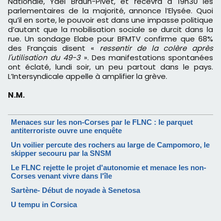
Nationale, Yaël Braun-Pivet, et recevra à 19h30 les
parlementaires de la majorité, annonce l’Elysée. Quoi
qu’il en sorte, le pouvoir est dans une impasse politique
d’autant que la mobilisation sociale se durcit dans la
rue. Un sondage Elabe pour BFMTV confirme que 68%
des Français disent «
ressentir de la colère après
l'utilisation du 49-3
». Des manifestations spontanées
ont éclaté, lundi soir, un peu partout dans le pays.
L’Intersyndicale appelle à amplifier la grève.
N.M.
Menaces sur les non-Corses par le FLNC : le parquet
antiterroriste ouvre une enquête
Un voilier percute des rochers au large de Campomoro, le
skipper secouru par la SNSM
Le FLNC rejette le projet d'autonomie et menace les non-
Corses venant vivre dans l'île
Sartène- Début de noyade à Senetosa
U tempu in Corsica