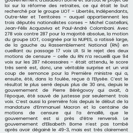
loi sur la réforme des retraites, ce qui était le but
recherché par le groupe LIOT – Libertés, Indépendants,
Outre-Mer et Territoires – auquel appartiennent les
trois députés nationalistes corses – Michel Castellani,
Jean-Félix Acquaviva et Paul-André Colombani. Avec
278 voix contre 287 pour la majorité absolue, la motion
du groupe LIOT, cosignée par la NUPES, a ratissé large,
de la gauche au Rassemblement National (RN) en
cueillant au passage 17 voix LR. Si le rejet des deux
motions de censure – celle du RN n’a recueilli que 94
voix sur les 287 nécessaires – était attendu, le score
très serré est, donc, une véritable surprise et un vrai
coup de semonce pour la Première ministre qui a,
ensuite, été, dans la foulée, reçue à l’Elysée. C’est le
résultat le plus serré depuis plus de 30 ans, depuis le
gouvernement de Pierre Bérégovoy qui avait, à
l’époque, été sauvé de justesse par seulement trois
voix. C’est aussi la première fois depuis le début de la
mandature d’Emmanuel Macron et la centaine de
motions de censure qui l’a émaillé, que le
gouvernement est si près d’être renversé. Le
gouvernement d’Elisabeth Borne n’est pas tombé
après avoir dégainé le 49-3, mais est très clairement