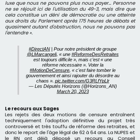
luxe que nous ne pouvons plus nous payer…
Personne
ne se réjouit ici de l'utilisation du 49-3, mais dire que
cela constitue un déni de démocratie ou une atteinte
aux droits du Parlement après 175 heures de débats et
quasiment autant d'obstruction, nous ne pouvons pas
l'entendre
».
#DirectAN
| Pour notre président de groupe
@LMarcangeli
, « une
#ReformeDesRetraites
est toujours difficile », mais c’est « une
réforme nécessaire ». Voter la
#MotionDeCensure
, « c'est faire tomber le
gouvernement et ainsi rajouter du désordre au
chaos ».
pic.twitter.com/G3RLfYpLlr
— Les Députés Horizons (@Horizons_AN)
March 20, 2023
Le recours aux Sages
Les rejets des deux motions de censure entraînent
techniquement l'adoption définitive du projet très
controversé et très touffu de réforme des retraites, et
donc le report de l'âge légal de 62 à 64 ans. La NUPES et
le RN ont déjà déposé un recours au Conseil