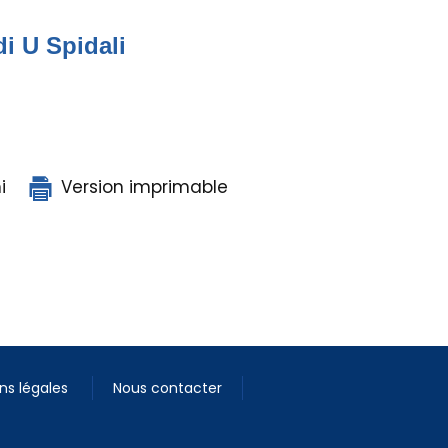
di U Spidali
i
Version imprimable
ns légales
Nous contacter