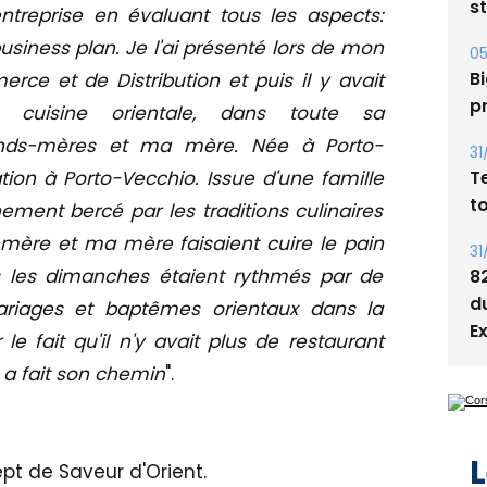
05
treprise en évaluant tous les aspects:
Bi
usiness plan. Je l'ai présenté lors de mon
p
e et de Distribution et puis il y avait
31
 cuisine orientale, dans toute sa
T
rands-mères et ma mère. Née à Porto-
t
ation à Porto-Vecchio. Issue d'une famille
31
nement bercé par les traditions culinaires
8
ère et ma mère faisaient cuire le pain
d
us les dimanches étaient rythmés par de
E
mariages et baptêmes orientaux dans la
r le fait qu'il n'y avait plus de restaurant
e a fait son chemin
".
L
pt de Saveur d'Orient.