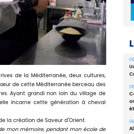
L
06
U
Cr
06
ives de la Méditerranée, deux cultures,
C
œur de cette Méditerranée berceau des
o
ures. Ayant grandi non loin du village de
ét
lle incarne cette génération à cheval
06
A
e la création de Saveur d'Orient.
s
ujet de mon mémoire, pendant mon école de