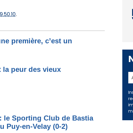
9.50.10
.
une première, c’est un
t la peur des vieux
In
re
im
me
: le Sporting Club de Bastia
au Puy-en-Velay (0-2)