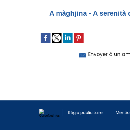
A màghjina - A serenità 
Envoyer à un am
Régie publicitaire
Mentio