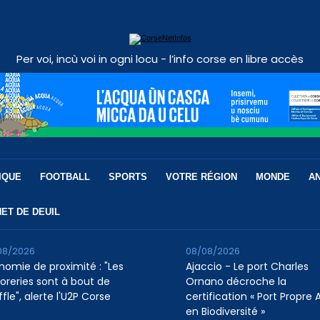
Per voi, incù voi in ogni locu - l’info corse en libre accès
IQUE
FOOTBALL
SPORTS
VOTRE RÉGION
MONDE
A
ET DE DEUIL
08/2026
08/08/2026
nomie de proximité : "Les
Ajaccio - Le port Charles
soreries sont à bout de
Ornano décroche la
fle", alerte l'U2P Corse
certification « Port Propre A
en Biodiversité »