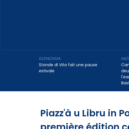
02/09/2026
09/
Stonde di Vita fait une pause
Cana
estivale
deu
l'e
Bas
Piazz'à u Libru in P
première édition c