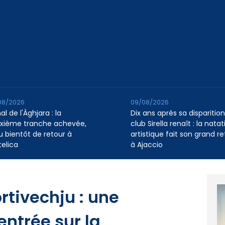
08/2026
09/08/2026
l de l'Àghjara : la
Dix ans après sa disparition,
xième tranche achevée,
club Sirella renaît : la natat
au bientôt de retour à
artistique fait son grand re
telica
à Ajaccio
ortivechju : une
entrée sur la