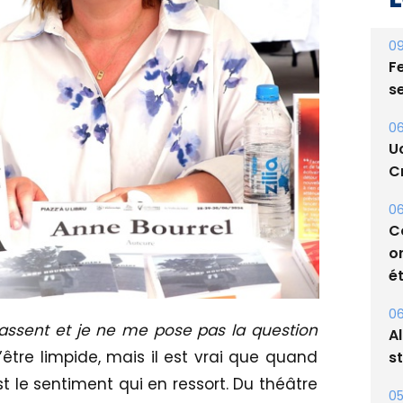
09
Fe
s
06
U
Cr
06
C
o
ét
06
lassent et je ne me pose pas la question
A
’être limpide, mais il est vrai que quand
s
 le sentiment qui en ressort. Du théâtre
05