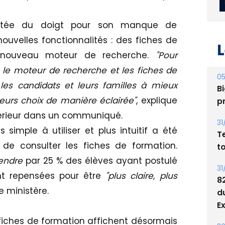
intée du doigt pour son manque de
ouvelles fonctionnalités : des fiches de
n nouveau moteur de recherche.
"Pour
L
 le moteur de recherche et les fiches de
les candidats et leurs familles à mieux
leurs choix de manière éclairée"
, explique
05
Bi
périeur dans un communiqué.
p
simple à utiliser et plus intuitif a été
de consulter les fiches de formation.
31
T
rendre
par 25 % des élèves ayant postulé
t
nt repensées pour être
"plus claire, plus
e ministère.
31
8
d
fiches de formation affichent désormais