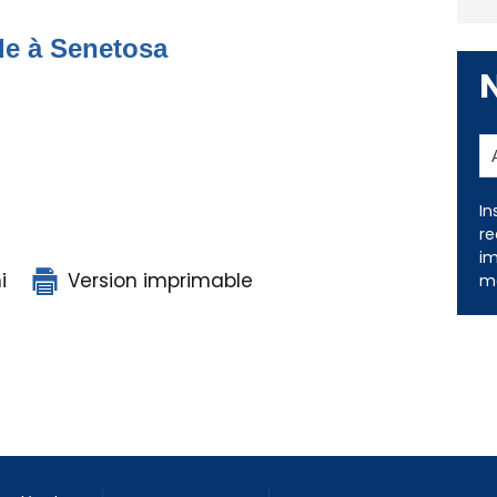
de à Senetosa
In
i
Version imprimable
re
im
me