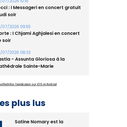
xupery
/07/2026 10:16
cci : I Messageri en concert gratuit
udi soir
/07/2026 09:55
rte : I Chjami Aghjalesi en concert
 soir
/07/2026 08:33
stia - Assunta Gloriosa à la
athédrale Sainte-Marie
es plus lus