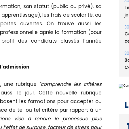
E
rmation, son statut (public ou privé), sa
30
 apprentissage), les frais de scolarité, ou
Le
portes ouvertes. On trouve aussi les
je
n professionnelle après la formation (pour
30
profil des candidats classés l’année
Co
ce
 d'admission
30
Ba
C
e, une rubrique
"comprendre les critères
 aussi le jour. Cette nouvelle rubrique
se basent les formations pour accepter ou
nce de tel ou tel critère par rapport à un
L
ions vise à rendre le processus plus
u l’effet de surprise, facteur de stress pour