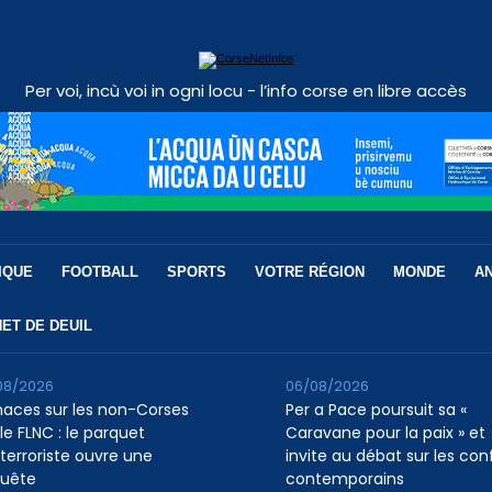
Per voi, incù voi in ogni locu - l’info corse en libre accès
IQUE
FOOTBALL
SPORTS
VOTRE RÉGION
MONDE
A
ET DE DEUIL
08/2026
06/08/2026
aces sur les non-Corses
Per a Pace poursuit sa «
le FLNC : le parquet
Caravane pour la paix » et
iterroriste ouvre une
invite au débat sur les conf
uête
contemporains