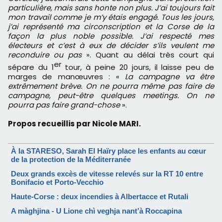
particulière, mais sans honte non plus. J’ai toujours fait
mon travail comme je m’y étais engagé. Tous les jours,
j’ai représenté ma circonscription et la Corse de la
façon la plus noble possible. J’ai respecté mes
électeurs et c’est à eux de décider s’ils veulent me
reconduire ou pas
». Quant au délai très court qui
er
sépare du 1
tour, à peine 20 jours, il laisse peu de
marges de manœuvres : «
La campagne va être
extrêmement brève. On ne pourra même pas faire de
campagne, peut-être quelques meetings. On ne
pourra pas faire grand-chose
».
Propos recueillis par Nicole MARI.
À la STARESO, Sarah El Haïry place les enfants au cœur
de la protection de la Méditerranée
Deux grands excès de vitesse relevés sur la RT 10 entre
Bonifacio et Porto-Vecchio
Haute-Corse : deux incendies à Albertacce et Rutali
A màghjina - U Lione chì veghja nant’à Roccapina