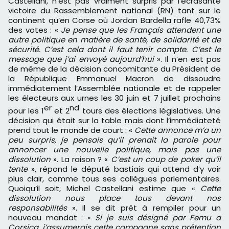
Castellani, n’est pas vraiment surpris par l’écrasante
victoire du Rassemblement national (RN) tant sur le
continent qu’en Corse où Jordan Bardella rafle 40,73%
des votes : «
Je pense que les Français attendent une
autre politique en matière de santé, de solidarité et de
sécurité. C’est cela dont il faut tenir compte. C’est le
message que j’ai envoyé aujourd’hui
». Il n’en est pas
de même de la décision concomitante du Président de
la République Emmanuel Macron de dissoudre
immédiatement l’Assemblée nationale et de rappeler
les électeurs aux urnes les 30 juin et 7 juillet prochains
er
nd
pour les 1
et 2
tours des élections législatives. Une
décision qui était sur la table mais dont l’immédiateté
prend tout le monde de court : «
Cette annonce m’a un
peu surpris, je pensais qu’il prenait la parole pour
annoncer une nouvelle politique, mais pas une
dissolution
». La raison ? «
C’est un coup de poker qu’il
tente
», répond le député bastiais qui attend d’y voir
plus clair, comme tous ses collègues parlementaires.
Quoiqu’il soit, Michel Castellani estime que «
Cette
dissolution nous place tous devant nos
responsabilités
». Il se dit prêt à rempiler pour un
nouveau mandat : «
Si je suis désigné par Femu a
Corsica, j’assumerais cette campagne sans prétention