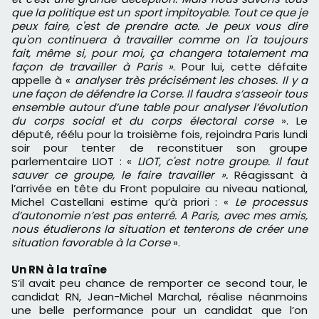
que la politique est un sport impitoyable.
T
out ce que je
peux faire, c'est de prendre acte. Je peux vous dire
qu'on continuera à travailler comme on l'a toujours
fait, même si, pour moi, ça changera totalement ma
façon de travailler à Paris
»
. Pour lui, cette défaite
appelle à «
analyser très précisément les choses. Il y a
une façon de défendre la Corse. Il faudra s’asseoir tous
ensemble autour d’une table pour analyser l’évolution
du corps social et du corps électoral corse
». Le
député, réélu pour la troisième fois, rejoindra Paris lundi
soir pour tenter de reconstituer son groupe
parlementaire LIOT : «
LIOT, c'est notre groupe. Il faut
sauver ce groupe, le faire travailler
».
Réagissant à
l’arrivée en tête du Front populaire au niveau national,
Michel Castellani estime qu’à priori : «
Le processus
d’autonomie n’est pas enterré. A Paris, avec mes amis,
nous étudierons la situation et tenterons de créer une
situation favorable à la Corse
».
Un RN à la traîne
S’il avait peu chance de remporter ce second tour, le
candidat RN, Jean-Michel Marchal, réalise néanmoins
une belle performance pour un candidat que l’on