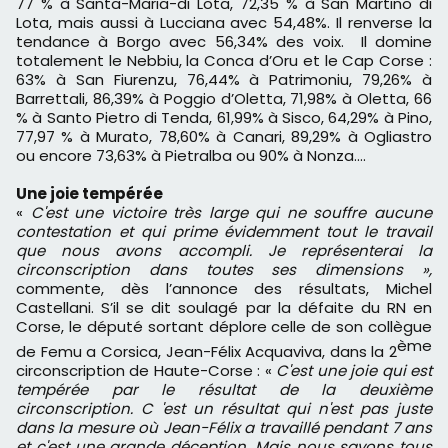
77 % à Santa-Maria-di Lota, 72,35 % à San Martino di
Lota, mais aussi à Lucciana avec 54,48%. Il renverse la
tendance à Borgo avec 56,34% des voix. Il domine
totalement le Nebbiu, la Conca d’Oru et le Cap Corse :
63% à San Fiurenzu, 76,44% à Patrimoniu, 79,26% à
Barrettali, 86,39% à Poggio d’Oletta, 71,98% à Oletta, 66
% à Santo Pietro di Tenda, 61,99% à Sisco, 64,29% à Pino,
77,97 % à Murato, 78,60% à Canari, 89,29% à Ogliastro
ou encore 73,63% à Pietralba ou 90% à Nonza....
Une joie tempérée
«
C'est une victoire très large qui ne souffre aucune
contestation et qui prime évidemment tout le travail
que nous avons accompli. Je représenterai la
circonscription dans toutes ses dimensions
»,
commente, dès l’annonce des résultats, Michel
Castellani. S’il se dit soulagé par la défaite du RN en
Corse, le député sortant déplore celle de son collègue
ème
de Femu a Corsica, Jean-Félix Acquaviva, dans la 2
circonscription de Haute-Corse : «
C'est une joie qui est
tempérée par le résultat de la deuxième
circonscription. C 'est un résultat qui n'est pas juste
dans la mesure où Jean-Félix a travaillé pendant 7 ans
et c'est une grande déception. Mais nous savons tous