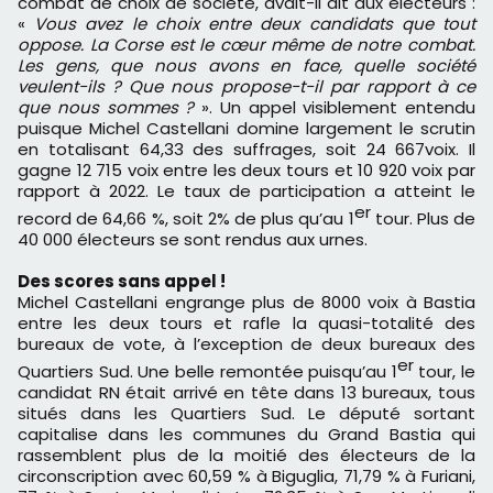
combat de choix de société, avait-il dit aux électeurs :
«
Vous avez le choix entre deux candidats que tout
oppose. La Corse est le cœur même de notre combat.
Les gens, que nous avons en face, quelle société
veulent-ils ? Que nous propose-t-il par rapport à ce
que nous sommes ?
». Un appel visiblement entendu
puisque Michel Castellani domine largement le scrutin
en totalisant 64,33 des suffrages, soit 24 667voix. Il
gagne 12 715 voix entre les deux tours et 10 920 voix par
rapport à 2022. Le taux de participation a atteint le
er
record de 64,66 %, soit 2% de plus qu’au 1
tour. Plus de
40 000 électeurs se sont rendus aux urnes.
Des scores sans appel !
Michel Castellani engrange plus de 8000 voix à Bastia
entre les deux tours et rafle la quasi-totalité des
bureaux de vote, à l’exception de deux bureaux des
er
Quartiers Sud. Une belle remontée puisqu’au 1
tour, le
candidat RN était arrivé en tête dans 13 bureaux, tous
situés dans les Quartiers Sud. Le député sortant
capitalise dans les communes du Grand Bastia qui
rassemblent plus de la moitié des électeurs de la
circonscription avec 60,59 % à Biguglia, 71,79 % à Furiani,