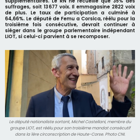
supplémentaires. Le RN ne recueille que 35% des
suffrages, soit 13 677 voix. Il emmagasine 2822 voix
de plus. Le taux de participation a culminé à
64,66%. Le député de Femu a Corsica, réélu pour la
troisième fois consécutive, devrait continuer à
siéger dans le groupe parlementaire indépendant
LIOT, si celui-ci parvient à se recomposer.
Le député nationaliste sortant, Michel Castellani, membre du
groupe LIOT, est réélu pour son troisième mandat consécutif
dans la 1ère circonscription de Haute-Corse. Photo CNI.