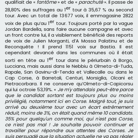
qualifiait de «
fantôme
» et de «
parachuté
». Il passe de
er
28,80% des suffrages au 1
tour à 35,67 % au second
tour. Avec un total de 13 677 voix, il emmagasine 2822
er
voix de plus qu’au 1
tour. Toujours porté par la vague
Jordan Bardella, sans faire aucune campagne et avec
un front contre lui, il a visiblement bénéficié des reports
de voix de Julien Morganti, d’A Mossa Palatinu et de
Reconquête ! Il prend 1151 voix sur Bastia. Il est
cependant devancé dans les communes où il était
er
sorti en tête au 1
tour dans le périurbain à Borgo,
Lucciana, mais aussi dans le Nebbiu à Olmeta-di-Tuda,
Rapale, San Gavinu-di-Tenda et Vallecalle ou dans le
Cap Corse, à Barretali, Centuri, Morsiglia, Olcani et
Pietracorbara. Il ne conserve qu’Olmeto-di-Capicorsu
qui lui octroie 53,19%. «
J
e m'y attendais peut-être parce
que le candidat sortant est toujours plus ou moins
privilégié, notamment ici en Corse. Malgré tout, je suis
arrivé au deuxième tour avec un écart extrêmement
réduit, moins de 3%, on était quand même 10 candidats.
35% pour quelqu'un comme moi, qui n'est pas Corse,
ce n'est pas mal ! Je souhaite pouvoir continuer et
travailler pour répondre aux attentes des Corses. Je
suis persuadé que la situation actuelle ne va pas régler