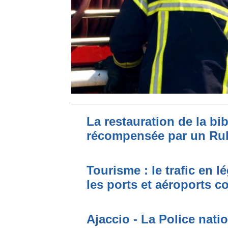
La restauration de la bi
récompensée par un Ru
Tourisme : le trafic en l
les ports et aéroports c
Ajaccio - La Police nati