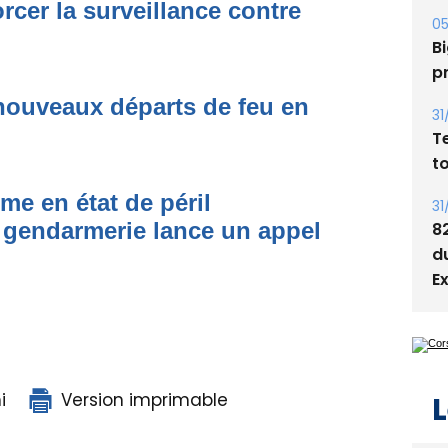
A
rcer la surveillance contre
s
05
Bi
nouveaux départs de feu en
p
31
T
me en état de péril
t
 gendarmerie lance un appel
31
8
d
E
i
Version imprimable