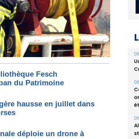
L
06
bliothèque Fesch
U
ban du Patrimoine
Cr
06
égère hausse en juillet dans
C
o
orses
ét
onale déploie un drone à
06