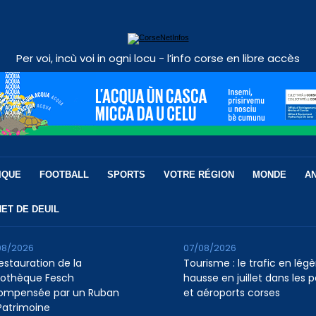
Per voi, incù voi in ogni locu - l’info corse en libre accès
IQUE
FOOTBALL
SPORTS
VOTRE RÉGION
MONDE
A
ET DE DEUIL
08/2026
07/08/2026
restauration de la
Tourisme : le trafic en légè
liothèque Fesch
hausse en juillet dans les p
ompensée par un Ruban
et aéroports corses
Patrimoine