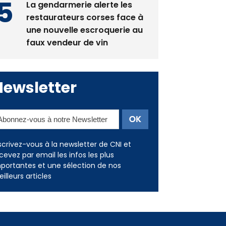
les restaurants
La gendarmerie alerte les
restaurateurs corses face à
une nouvelle escroquerie au
faux vendeur de vin
Newsletter
scrivez-vous à la newsletter de CNI et
cevez par email les infos les plus
portantes et une sélection de nos
illeurs articles