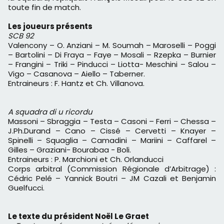
toute fin de match.
Les joueurs présents
SCB 92
Valencony – O. Anziani – M. Soumah – Maroselli – Poggi
– Bartolini – Di Fraya – Faye – Mosali – Rzepka – Burnier
– Frangini – Triki – Pinducci – Liotta- Meschini – Salou –
Vigo – Casanova – Aiello – Taberner.
Entraineurs : F. Hantz et Ch. Villanova.
A squadra di u ricordu
Massoni – Sbraggia – Testa – Casoni – Ferri – Chessa –
J.Ph.Durand – Cano – Cissé – Cervetti – Knayer –
Spinelli – Squaglia – Camadini – Mariini – Caffarel –
Gilles – Graziani- Bourabaa - Boli.
Entraineurs : P. Marchioni et Ch. Orlanducci
Corps arbitral (Commission Régionale d’Arbitrage) :
Cédric Pelé – Yannick Boutri – JM Cazali et Benjamin
Guelfucci.
Le texte du président Noël Le Graet