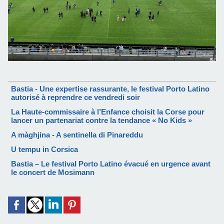
Bastia - Une expertise rassurante, le festival Porto Latino
autorisé à reprendre ce vendredi soir
La Haute-commissaire à l’Enfance choisit la Corse pour
lancer un partenariat contre la tendance « No Kids »
A màghjina - A sentinella di Pinareddu
U tempu in Corsica
Bastia – Le festival Porto Latino évacué en urgence avant
le concert de Mosimann