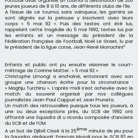
Football avait organisé un tournoi à destination de 200
jeunes joueurs de 8 à 10 ans, de différents clubs de l’île.
A l’issue de ce tournoi, sans vainqueur, les gamins se
sont alignés sur la pelouse y inscrivant avec leurs
corps « 5 mai 92 ». Puis des textes ont été lus,
rappelant cette tragédie du 5 mai 1992, textes lus par
les enfants et un message du président de la
Fédération Française de Football, Noël Le Graet, lu par
le président de la ligue corse, Jean-René Morrachini*
Enfants et public ont pu ensuite visionner le court-
métrage de Corinne Mattei : « 5 mai 92 ».
Christophe Limongi a enchaîné, entonnant avec son
groupe une chanson écrite pour la circonstance :
« Maghju Turchinu ». L’après-midi s’est achevée avec le
match du souvenir organisé par nos collègues
journalistes Jean-Paul Cappuri et Jean Pruneta.
Un match des retrouvailles puisque tous les joueurs, à
une ou deux exceptions près, du SCB de 1992 ont
affronté une Squadra di u ricordu composée d’anciens
du SCB et de l’OM.
ème
A un but de Djibril Cissé à la 25
minute de jeu pour
la Squadra, répliquait François Mosali pour le SCB 92 en