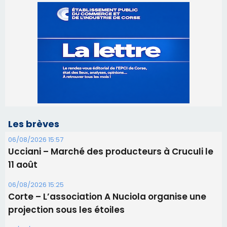
Les brèves
06/08/2026 15:57
Ucciani – Marché des producteurs à Cruculi le
11 août
06/08/2026 15:25
Corte – L’association A Nuciola organise une
projection sous les étoiles
06/08/2026 15:04
Alata - Soirée Tango Argentin au stade de San
Benedetto
05/08/2026 09:53
Biguglia : messe de la Sainte-Marie et
procession le 14 août