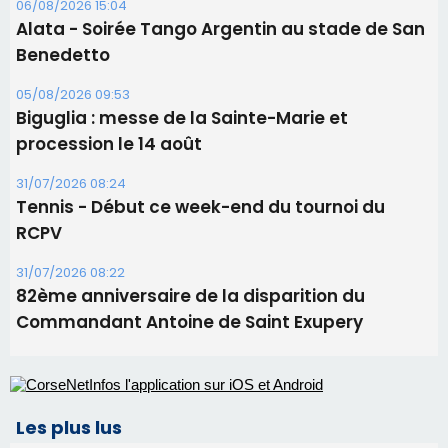
31/07/2026 08:24
Tennis - Début ce week-end du tournoi du
RCPV
31/07/2026 08:22
82ème anniversaire de la disparition du
Commandant Antoine de Saint Exupery
Les plus lus
Satine Nomary est la nouvelle Miss Corse 2026
Éclipse du 12 août : la Corse aux premières loges
d'un spectacle qui ne reviendra pas avant 2081
Éclipse du 12 août : Où s'installer en Corse pour
profiter pleinement du spectacle ?
En Corse, un début de saison marqué par une
consommation en recul dans les restaurants