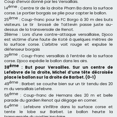
Coup d’envoi donné par les Versaillais.
ème
14
: Centre tir de la droite Pham Ba dans la surface
corse. Le portier borgais se plie pour capter le ballon.
ème
25
: Coup-franc pour le FC Borgo à 30 m des buts
visiteurs. Le tir brossé de Tattevin passe juste au-
dessus de la transversale de Renot.
28ème : Lors d'une contre-attaque versaillaise, Djoco
est victime d'une faute de Koté à quelques mètres de
la surface corse. L'arbitre voit rouge et expulse le
défenseur borgais
ème
29
: Coup-Franc versaillais à l’entrée de la surface
corse. Djoco expédie le ballon dans les airs.
ème
38
: But pour Versailles. Sur un centre de
Lefebvre de la droite, Michel d’une tête décroisée
place le ballon sur la droite de Barbet. (0-1)
ème
49
: Barbet se couche bien sur un tir tendu des 20
m du versaillais Lefebvre.
ème
56
: Coup-franc de Hemans des 20 m et belle
parade du gardien Renot qui dégage en corner.
ème
64
: Lefebvre s’infiltre dans la surface corse et
tente le lobe sur Barbet. Le ballon heurte la
transversale du portier insulaire.