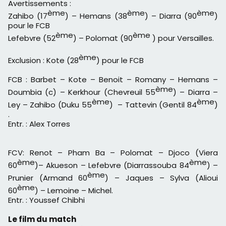
Avertissements :
ème
ème
ème
Zahibo (17
) – Hemans (38
) – Diarra (90
)
pour le FCB
ème
ème
Lefebvre (52
) – Polomat (90
) pour Versailles.
ème
Exclusion : Kote (28
) pour le FCB
FCB : Barbet – Kote – Benoit – Romany – Hemans –
ème
Doumbia (c) – Kerkhour (Chevreuil 55
) – Diarra –
ème
ème
Ley – Zahibo (Duku 55
) – Tattevin (Gentil 84
)
.
Entr. : Alex Torres
FCV: Renot – Pham Ba – Polomat – Djoco (Viera
ème
ème
60
)– Akueson – Lefebvre (Diarrassouba 84
) –
ème
Prunier (Armand 60
) – Jaques – Sylva (Alioui
ème
60
) – Lemoine – Michel.
Entr. : Youssef Chibhi
Le film du match