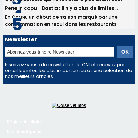
Les plus lus
Éclipse du 12 août : Où s'installer en Corse pour
profiter pleinement du spectacle ?
Satine Nomary est la nouvelle Miss Corse 2026
Éclipse du 12 août : la Corse aux premières loges
d'un spectacle qui ne reviendra pas avant 2081
Pene in capu - Bastia : il n'y a plus de limites…
En Corse, un début de saison marqué par une
consommation en recul dans les restaurants
Newsletter
Inscrivez-vous à la newsletter de CNI et recevez par
email les infos les plus importantes et une sélection de
nos meilleurs articles