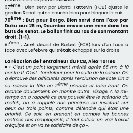
ème
67
: Bien servi par Diarra, Tattevin (FCB) ajuste le
gardien Renot qui se couche bien pour bloquer le cuir.
ème
70
: But pour Borgo. Bien servi dans l'axe par
Duku aux 25 m, Doumbia envoie une mine dans les
buts de Renot. Le ballon finit au ras de son montant
droit. (1-1).
ème
81
: Arrêt décisif de Barbet (FCB) lors d’un face à
face avec Lefebvre qui s’était échappé sur la droite.
La réaction de l’entraineur du FCB, Alex Torres
«
«
C’est un point largement mérité après 65 mn à 10
contre 11. C’est fondateur pour la suite de la saison. On
a éprouvé des difficultés après l’exclusion de Kote. On a
ème
su relever la tête en 2
période et faire front. On
avance doucement, on montre autre visage. A la mi-
temps on a rappelé ce que pouvait être le scénario du
match, on a rappelé nos principes en insistant sur
deux ou trois points, comme défendre qui était une
priorité. Ce soir, en prenant en compte les bonnes
rentrées des remplaçants, il faut saluer un vrai travail
d’équipe et on va se satisfaire de ça
».