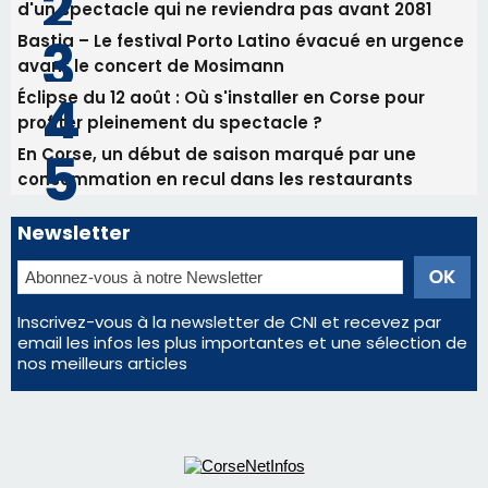
31/07/2026 08:22
82ème anniversaire de la disparition du
Commandant Antoine de Saint Exupery
Les plus lus
Satine Nomary est la nouvelle Miss Corse 2026
Éclipse du 12 août : la Corse aux premières loges
d'un spectacle qui ne reviendra pas avant 2081
Bastia – Le festival Porto Latino évacué en urgence
avant le concert de Mosimann
Éclipse du 12 août : Où s'installer en Corse pour
profiter pleinement du spectacle ?
En Corse, un début de saison marqué par une
consommation en recul dans les restaurants
Newsletter