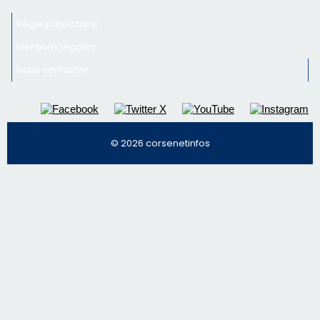
Inscrivez-vous à la newsletter de CNI et recevez par
email les infos les plus importantes et une sélection de
nos meilleurs articles
Régie publicitaire
Mentions légales
Nous contacter
© 2026 corsenetinfos