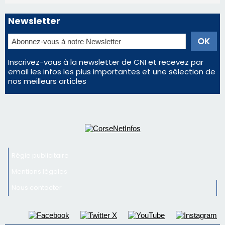
Régie publicitaire
Mentions légales
Nous contacter
© 2026 corsenetinfos