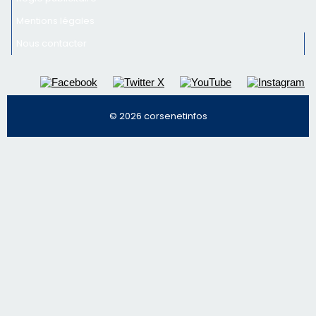
Inscrivez-vous à la newsletter de CNI et recevez par
email les infos les plus importantes et une sélection de
nos meilleurs articles
Régie publicitaire
Mentions légales
Nous contacter
© 2026 corsenetinfos