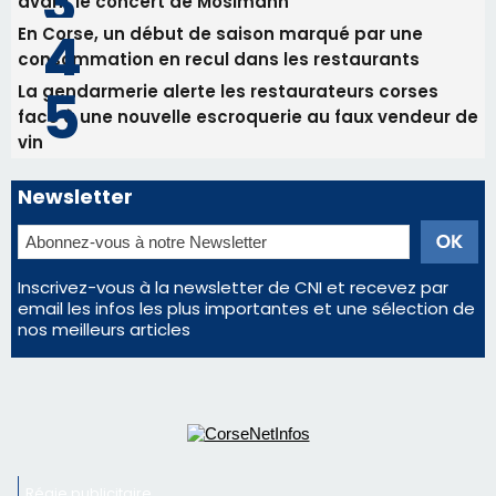
Les plus lus
Satine Nomary est la nouvelle Miss Corse 2026
Éclipse du 12 août : la Corse aux premières loges
d'un spectacle qui ne reviendra pas avant 2081
Bastia – Le festival Porto Latino évacué en urgence
avant le concert de Mosimann
En Corse, un début de saison marqué par une
consommation en recul dans les restaurants
La gendarmerie alerte les restaurateurs corses
face à une nouvelle escroquerie au faux vendeur de
vin
Newsletter