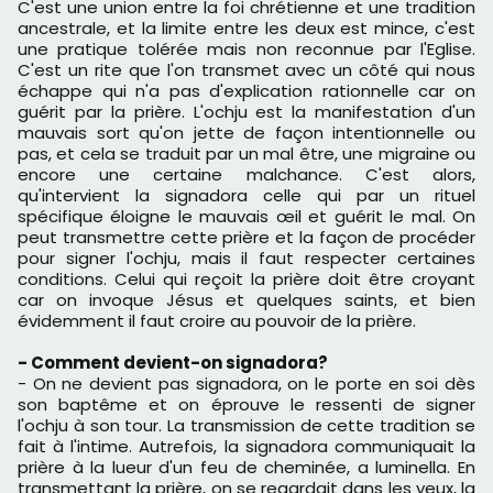
C'est une union entre la foi chrétienne et une tradition
ancestrale, et la limite entre les deux est mince, c'est
une pratique tolérée mais non reconnue par l'Eglise.
C'est un rite que l'on transmet avec un côté qui nous
échappe qui n'a pas d'explication rationnelle car on
guérit par la prière. L'ochju est la manifestation d'un
mauvais sort qu'on jette de façon intentionnelle ou
pas, et cela se traduit par un mal être, une migraine ou
encore une certaine malchance. C'est alors,
qu'intervient la signadora celle qui par un rituel
spécifique éloigne le mauvais œil et guérit le mal. On
peut transmettre cette prière et la façon de procéder
pour signer l'ochju, mais il faut respecter certaines
conditions. Celui qui reçoit la prière doit être croyant
car on invoque Jésus et quelques saints, et bien
évidemment il faut croire au pouvoir de la prière.
- Comment devient-on signadora?
- On ne devient pas signadora, on le porte en soi dès
son baptême et on éprouve le ressenti de signer
l'ochju à son tour. La transmission de cette tradition se
fait à l'intime. Autrefois, la signadora communiquait la
prière à la lueur d'un feu de cheminée, a luminella. En
transmettant la prière, on se regardait dans les yeux, la