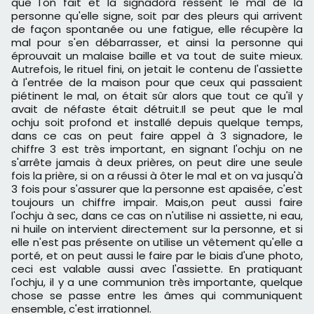
que l'on fait et la signadora ressent le mal de la
personne qu'elle signe, soit par des pleurs qui arrivent
de façon spontanée ou une fatigue, elle récupère la
mal pour s'en débarrasser, et ainsi la personne qui
éprouvait un malaise baille et va tout de suite mieux.
Autrefois, le rituel fini, on jetait le contenu de l'assiette
à l'entrée de la maison pour que ceux qui passaient
piétinent le mal, on était sûr alors que tout ce qu'il y
avait de néfaste était détruit.Il se peut que le mal
ochju soit profond et installé depuis quelque temps,
dans ce cas on peut faire appel à 3 signadore, le
chiffre 3 est très important, en signant l'ochju on ne
s'arrête jamais à deux prières, on peut dire une seule
fois la prière, si on a réussi à ôter le mal et on va jusqu'à
3 fois pour s'assurer que la personne est apaisée, c'est
toujours un chiffre impair. Mais,on peut aussi faire
l'ochju à sec, dans ce cas on n'utilise ni assiette, ni eau,
ni huile on intervient directement sur la personne, et si
elle n'est pas présente on utilise un vêtement qu'elle a
porté, et on peut aussi le faire par le biais d'une photo,
ceci est valable aussi avec l'assiette. En pratiquant
l'ochju, il y a une communion très importante, quelque
chose se passe entre les âmes qui communiquent
ensemble, c'est irrationnel.