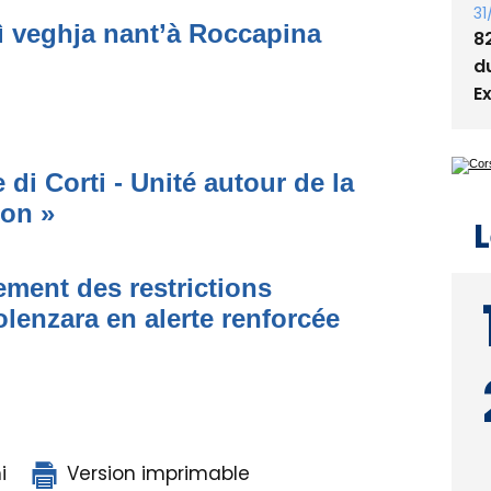
31
ì veghja nant’à Roccapina
8
d
E
di Corti - Unité autour de la
ion »
L
ment des restrictions
olenzara en alerte renforcée
i
Version imprimable