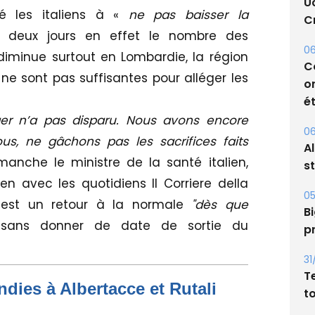
U
 les italiens à «
ne pas baisser la
Cr
s deux jours en effet le nombre des
06
 diminue surtout en Lombardie, la région
C
ne sont pas suffisantes pour alléger les
o
ét
nger n’a pas disparu. Nous avons encore
06
us, ne gâchons pas les sacrifices faits
A
anche le ministre de la santé italien,
s
n avec les quotidiens Il Corriere della
05
if est un retour à la normale
"dès que
Bi
, sans donner de date de sortie du
p
31
T
dies à Albertacce et Rutali
t