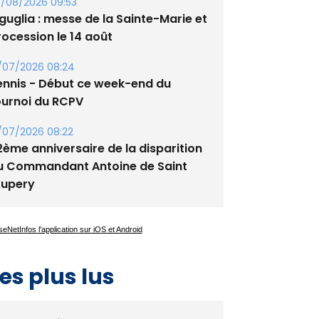
tade de San Benedetto
/08/2026 09:53
guglia : messe de la Sainte-Marie et
rocession le 14 août
/07/2026 08:24
ennis - Début ce week-end du
ournoi du RCPV
/07/2026 08:22
2ème anniversaire de la disparition
u Commandant Antoine de Saint
xupery
es plus lus