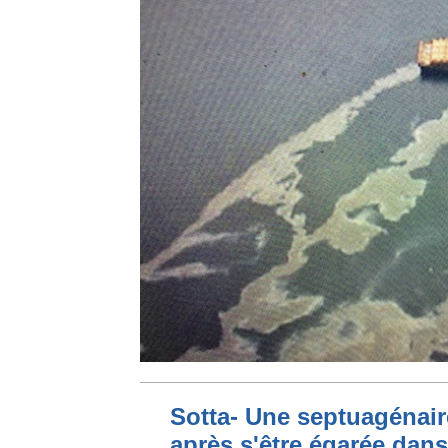
Sotta- Une septuagénair
après s'être égarée dan