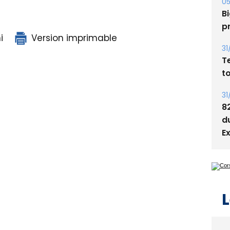
s
05
Bi
i
Version imprimable
p
31
T
t
31
8
d
E
L