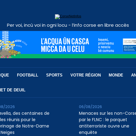
Per voi, incù voi in ogni locu - l’info corse en libre accès
IQUE
FOOTBALL
SPORTS
VOTRE RÉGION
MONDE
A
ET DE DEUIL
08/2026
06/08/2026
avella, des centaines de
Menaces sur les non-Cors
les réunis pour le
par le FLNC : le parquet
erinage de Notre-Dame
antiterroriste ouvre une
 Neiges
enquête