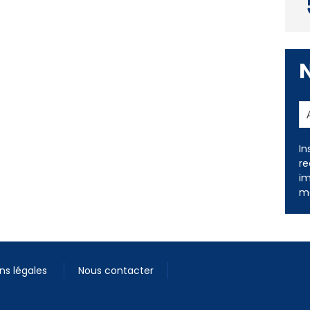
In
re
im
me
ns légales
Nous contacter