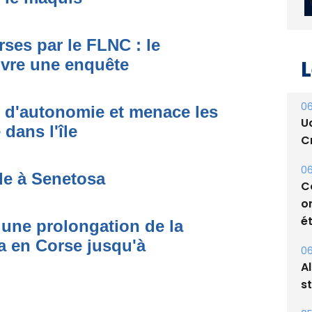
ses par le FLNC : le
uvre une enquête
L
t d'autonomie et menace les
dans l'île
06
U
Cr
de à Senetosa
06
C
une prolongation de la
o
 en Corse jusqu'à
ét
06
A