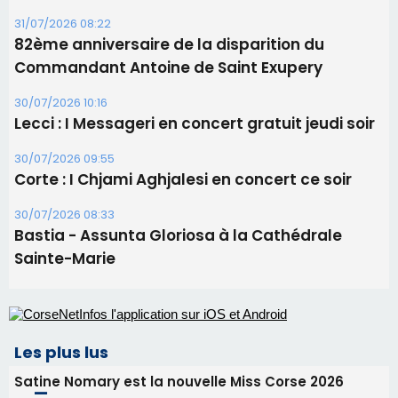
30/07/2026 08:33
Bastia - Assunta Gloriosa à la Cathédrale
Sainte-Marie
Les plus lus
Satine Nomary est la nouvelle Miss Corse 2026
Éclipse du 12 août : la Corse aux premières loges
d'un spectacle qui ne reviendra pas avant 2081
La gendarmerie alerte les restaurateurs corses
face à une nouvelle escroquerie au faux vendeur de
vin
En Corse, un début de saison marqué par une
consommation en recul dans les restaurants
Deux jeunes Ajacciens sur la voie de la médecine
militaire