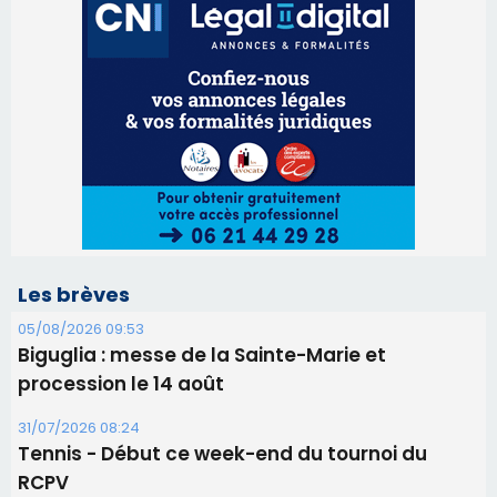
Les brèves
05/08/2026 09:53
Biguglia : messe de la Sainte-Marie et
procession le 14 août
31/07/2026 08:24
Tennis - Début ce week-end du tournoi du
RCPV
31/07/2026 08:22
82ème anniversaire de la disparition du
Commandant Antoine de Saint Exupery
30/07/2026 10:16
Lecci : I Messageri en concert gratuit jeudi soir
30/07/2026 09:55
Corte : I Chjami Aghjalesi en concert ce soir