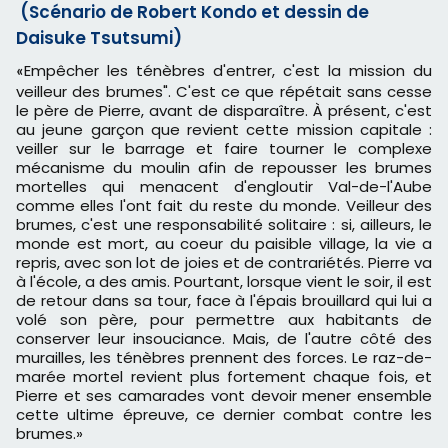
(Scénario de Robert Kondo et dessin de
Daisuke Tsutsumi)
Empêcher les ténèbres d'entrer, c'est la mission du
«
veilleur des brumes". C'est ce que répétait sans cesse
le père de Pierre, avant de disparaître. À présent, c'est
au jeune garçon que revient cette mission capitale :
veiller sur le barrage et faire tourner le complexe
mécanisme du moulin afin de repousser les brumes
mortelles qui menacent d'engloutir Val-de-l'Aube
comme elles l'ont fait du reste du monde. Veilleur des
brumes, c'est une responsabilité solitaire : si, ailleurs, le
monde est mort, au coeur du paisible village, la vie a
repris, avec son lot de joies et de contrariétés. Pierre va
à l'école, a des amis. Pourtant, lorsque vient le soir, il est
de retour dans sa tour, face à l'épais brouillard qui lui a
volé son père, pour permettre aux habitants de
conserver leur insouciance. Mais, de l'autre côté des
murailles, les ténèbres prennent des forces. Le raz-de-
marée mortel revient plus fortement chaque fois, et
Pierre et ses camarades vont devoir mener ensemble
cette ultime épreuve, ce dernier combat contre les
brumes.
»