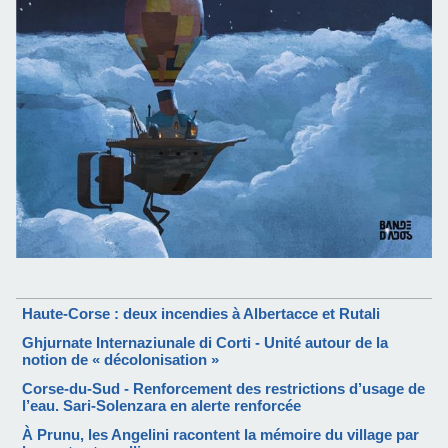
Haute-Corse : deux incendies à Albertacce et Rutali
Ghjurnate Internaziunale di Corti - Unité autour de la
notion de « décolonisation »
Corse-du-Sud - Renforcement des restrictions d’usage de
l’eau. Sari-Solenzara en alerte renforcée
À Prunu, les Angelini racontent la mémoire du village par