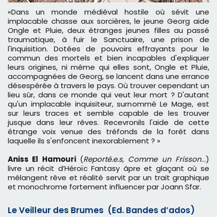
«Dans un monde médiéval hostile où sévit une
implacable chasse aux sorcières, le jeune Georg aide
Ongle et Pluie, deux étranges jeunes filles au passé
traumatique, à fuir le Sanctuaire, une prison de
l'inquisition. Dotées de pouvoirs effrayants pour le
commun des mortels et bien incapables d'expliquer
leurs origines, ni même qui elles sont, Ongle et Pluie,
accompagnées de Georg, se lancent dans une errance
désespérée à travers le pays. Où trouver cependant un
lieu sûr, dans ce monde qui veut leur mort ? D'autant
qu'un implacable inquisiteur, surnommé Le Mage, est
sur leurs traces et semble capable de les trouver
jusque dans leur rêves. Recevronils l'aide de cette
étrange voix venue des tréfonds de la forêt dans
laquelle ils s'enfoncent inexorablement ? »
Aniss El Hamouri
(
Reporté.e.s, Comme un Frisson
…)
livre un récit d’Héroïc Fantasy âpre et glaçant où se
mélangent rêve et réalité servit par un trait graphique
et monochrome fortement influencer par Joann Sfar.
Le Veilleur des Brumes (Ed. Bandes d’ados)