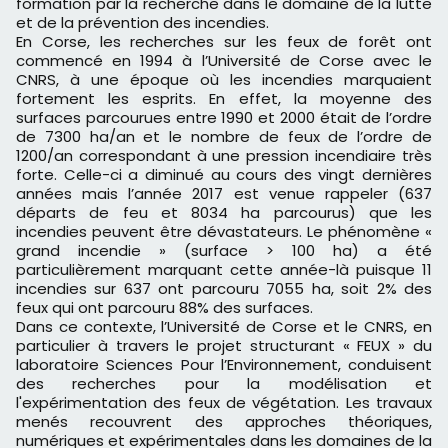
formation par la recherche dans le domaine de la lutte
et de la prévention des incendies.
En Corse, les recherches sur les feux de forêt ont
commencé en 1994 à l’Université de Corse avec le
CNRS, à une époque où les incendies marquaient
fortement les esprits. En effet, la moyenne des
surfaces parcourues entre 1990 et 2000 était de l’ordre
de 7300 ha/an et le nombre de feux de l’ordre de
1200/an correspondant à une pression incendiaire très
forte. Celle-ci a diminué au cours des vingt dernières
années mais l’année 2017 est venue rappeler (637
départs de feu et 8034 ha parcourus) que les
incendies peuvent être dévastateurs. Le phénomène «
grand incendie » (surface > 100 ha) a été
particulièrement marquant cette année-là puisque 11
incendies sur 637 ont parcouru 7055 ha, soit 2% des
feux qui ont parcouru 88% des surfaces.
Dans ce contexte, l’Université de Corse et le CNRS, en
particulier à travers le projet structurant « FEUX » du
laboratoire Sciences Pour l’Environnement, conduisent
des recherches pour la modélisation et
l'expérimentation des feux de végétation. Les travaux
menés recouvrent des approches théoriques,
numériques et expérimentales dans les domaines de la