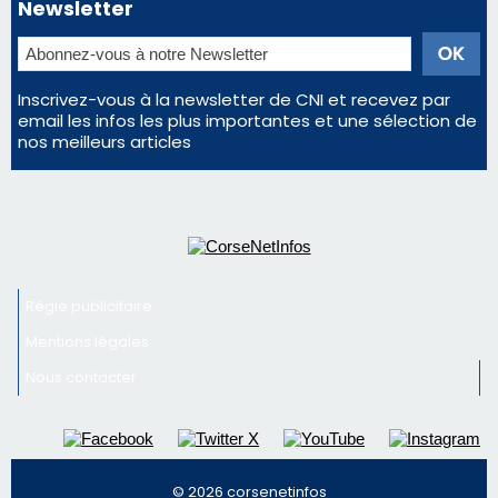
Régie publicitaire
Mentions légales
Nous contacter
© 2026 corsenetinfos