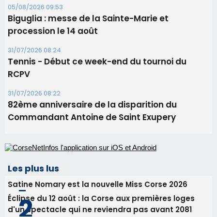
31/07/2026 08:22
82ème anniversaire de la disparition du
Commandant Antoine de Saint Exupery
Les plus lus
Satine Nomary est la nouvelle Miss Corse 2026
Éclipse du 12 août : la Corse aux premières loges
d'un spectacle qui ne reviendra pas avant 2081
Bastia – Le festival Porto Latino évacué en urgence
avant le concert de Mosimann
En Corse, un début de saison marqué par une
consommation en recul dans les restaurants
La gendarmerie alerte les restaurateurs corses
face à une nouvelle escroquerie au faux vendeur de
vin