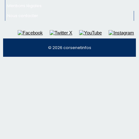
email les infos les plus importantes et une sélection de
nos meilleurs articles
Régie publicitaire
Mentions légales
Nous contacter
© 2026 corsenetinfos