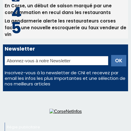
Les plus lus
Satine Nomary est la nouvelle Miss Corse 2026
Éclipse du 12 août : la Corse aux premières loges
d'un spectacle qui ne reviendra pas avant 2081
Bastia – Le festival Porto Latino évacué en urgence
avant le concert de Mosimann
En Corse, un début de saison marqué par une
consommation en recul dans les restaurants
La gendarmerie alerte les restaurateurs corses
face à une nouvelle escroquerie au faux vendeur de
vin
Newsletter
Inscrivez-vous à la newsletter de CNI et recevez par