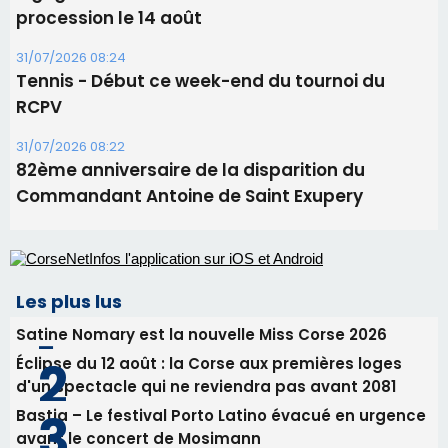
Corte – L’association A Nuciola organise une
projection sous les étoiles
06/08/2026 15:04
Alata - Soirée Tango Argentin au stade de San
Benedetto
05/08/2026 09:53
Biguglia : messe de la Sainte-Marie et
procession le 14 août
31/07/2026 08:24
Tennis - Début ce week-end du tournoi du
RCPV
31/07/2026 08:22
82ème anniversaire de la disparition du
Commandant Antoine de Saint Exupery