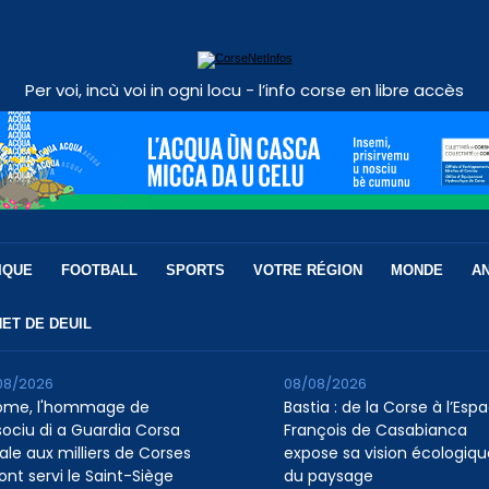
Per voi, incù voi in ogni locu - l’info corse en libre accès
IQUE
FOOTBALL
SPORTS
VOTRE RÉGION
MONDE
A
ET DE DEUIL
08/2026
08/08/2026
ome, l'hommage de
Bastia : de la Corse à l’Esp
ssociu di a Guardia Corsa
François de Casabianca
ale aux milliers de Corses
expose sa vision écologiqu
ont servi le Saint-Siège
du paysage