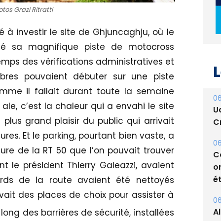
tos Grazi Ritratti
à investir le site de Ghjuncaghju, où le
llé sa magnifique piste de motocross
emps des vérifications administratives et
L
libres pouvaient débuter sur une piste
mme il fallait durant toute la semaine
06
ale, c’est la chaleur qui a envahi le site
U
e plus grand plaisir du public qui arrivait
Cr
res. Et le parking, pourtant bien vaste, a
06
ure de la RT 50 que l’on pouvait trouver
C
t le président Thierry Galeazzi, avaient
o
ét
ords de la route avaient été nettoyés
avait des places de choix pour assister à
06
A
ong des barrières de sécurité, installées