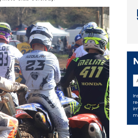
In
re
im
me