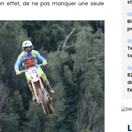
s
 en effet, de ne pas manquer une seule
05
Bi
p
31
T
t
31
8
d
E
L