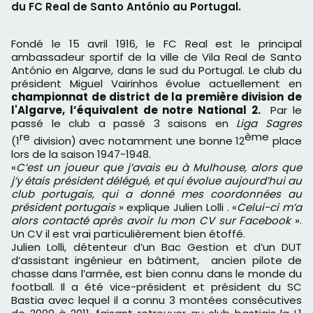
du FC Real de Santo António au Portugal.
Fondé le 15 avril 1916, le FC Real est le principal
ambassadeur sportif de la ville de Vila Real de Santo
António en Algarve, dans le sud du Portugal. Le club du
président Miguel Vairinhos évolue actuellement en
championnat de district de la première division de
l'Algarve, l’équivalent de notre National 2.
Par le
passé le club a passé 3 saisons en
Liga Sagres
re
ème
(1
division) avec notamment une bonne 12
place
lors de la saison 1947-1948.
«
C’est un joueur que j’avais eu à Mulhouse, alors que
j’y étais président délégué, et qui évolue aujourd’hui au
club portugais, qui a donné mes coordonnées au
président portugais
» explique Julien Lolli . «
Celui-ci
m’a
alors contacté après avoir lu
mon CV sur Facebook
».
Un CV il est vrai particulièrement bien étoffé.
Julien Lolli, détenteur d’un Bac Gestion et d’un DUT
d’assistant ingénieur en bâtiment, ancien pilote de
chasse dans l’armée, est bien connu dans le monde du
football. Il a été vice-président et président du SC
Bastia avec lequel il a connu 3 montées consécutives