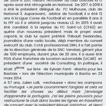
de 2009 à 2011, faisant retrouver au club bastiais la L1
après avoir été rétrogradé en National. De 2017 à 2018 il
a été le président délégué du FC Mulhouse, club de
National 3. Auparavant, arbitre de football, il a été 12
ans à la Ligue Corse de Football et en parallèle 6 ans à
la FFF où il a arbitré jusqu’au niveau L2. En 2015 il avait
été candidat à la reprise du FC Saint-Lô (CFA2) en
quête d’un nouveau président mais le projet avait
capoté, le club lui ayant préféré Thibault Deslandes,
journaliste d’une radio locale, déjà membre du conseil
exécutif du club. Coté professionnel, DRH, il a fait partie
de la direction générale de la SNC Vendasi, gérant plus
de 500 employés, durant plus de 20 ans. Il a aussi été
PDG d'une franchise de location automobile (UCAR) et
président d'une société de Consulting. En politique, il
ème
était 3
sur liste de Sylvain Fanti «Bastia pour les
Bastiais » lors de l’élection municipale à Bastia en 23
mars 2014.
A 57 ans, Julien Lolli, «rechausse » donc les crampons
au Portugal. «
Je parle couramment l’anglais et cela va
faciliter les choses au début mais j’envisage
d’apprendre le portugais. J’ai les pleins pouvoirs pour
restructurer le club dans toutes les lignes en travaillant
de concert avec le président
Miguel Vairinhos
et Henri