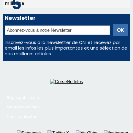
d'un spectacle qui ne reviendra pas avant 2081
La gendarmerie alerte les restaurateurs corses
face à une nouvelle escroquerie au faux vendeur de
vin
En Corse, un début de saison marqué par une
consommation en recul dans les restaurants
Deux jeunes Ajacciens sur la voie de la médecine
militaire
Newsletter
Inscrivez-vous à la newsletter de CNI et recevez par
email les infos les plus importantes et une sélection de
nos meilleurs articles