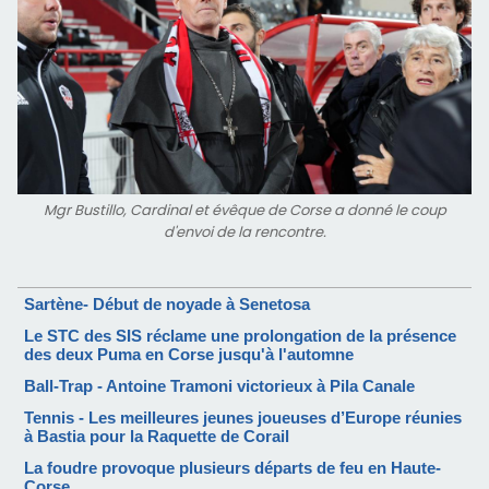
Mgr Bustillo, Cardinal et évêque de Corse a donné le coup
d'envoi de la rencontre.
Sartène- Début de noyade à Senetosa
Le STC des SIS réclame une prolongation de la présence
des deux Puma en Corse jusqu'à l'automne
Ball-Trap - Antoine Tramoni victorieux à Pila Canale
Tennis - Les meilleures jeunes joueuses d’Europe réunies
à Bastia pour la Raquette de Corail
La foudre provoque plusieurs départs de feu en Haute-
Corse