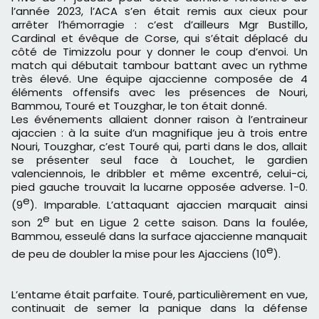
l’année 2023, l’ACA s’en était remis aux cieux pour
arrêter l’hémorragie : c’est d’ailleurs Mgr Bustillo,
Cardinal et évêque de Corse, qui s’était déplacé du
côté de Timizzolu pour y donner le coup d’envoi. Un
match qui débutait tambour battant avec un rythme
très élevé. Une équipe ajaccienne composée de 4
éléments offensifs avec les présences de Nouri,
Bammou, Touré et Touzghar, le ton était donné.
Les événements allaient donner raison à l’entraineur
ajaccien : à la suite d’un magnifique jeu à trois entre
Nouri, Touzghar, c’est Touré qui, parti dans le dos, allait
se présenter seul face à Louchet, le gardien
valenciennois, le dribbler et même excentré, celui-ci,
pied gauche trouvait la lucarne opposée adverse. 1-0.
e
(9
). Imparable. L’attaquant ajaccien marquait ainsi
e
son 2
but en Ligue 2 cette saison. Dans la foulée,
Bammou, esseulé dans la surface ajaccienne manquait
e
de peu de doubler la mise pour les Ajacciens (10
).
L’entame était parfaite. Touré, particulièrement en vue,
continuait de semer la panique dans la défense