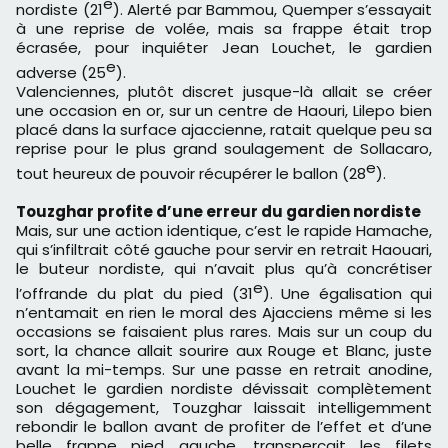
e
nordiste (21
). Alerté par Bammou, Quemper s’essayait
à une reprise de volée, mais sa frappe était trop
écrasée, pour inquiéter Jean Louchet, le gardien
e
adverse (25
).
Valenciennes, plutôt discret jusque-là allait se créer
une occasion en or, sur un centre de Haouri, Lilepo bien
placé dans la surface ajaccienne, ratait quelque peu sa
reprise pour le plus grand soulagement de Sollacaro,
e
tout heureux de pouvoir récupérer le ballon (28
).
Touzghar profite d’une erreur du gardien nordiste
Mais, sur une action identique, c’est le rapide Hamache,
qui s’infiltrait côté gauche pour servir en retrait Haouari,
le buteur nordiste, qui n’avait plus qu’à concrétiser
e
l’offrande du plat du pied (31
). Une égalisation qui
n’entamait en rien le moral des Ajacciens même si les
occasions se faisaient plus rares. Mais sur un coup du
sort, la chance allait sourire aux Rouge et Blanc, juste
avant la mi-temps. Sur une passe en retrait anodine,
Louchet le gardien nordiste dévissait complètement
son dégagement, Touzghar laissait intelligemment
rebondir le ballon avant de profiter de l’effet et d’une
belle frappe pied gauche, transperçait les filets