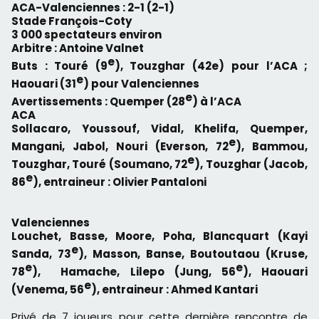
ACA-Valenciennes : 2-1 (2-1)
Stade François-Coty
3 000 spectateurs environ
Arbitre : Antoine Valnet
e
Buts : Touré (9
), T
ouzghar
(
42e)
pour l’ACA ;
e
Haouari (31
) pour Valenciennes
e
Avertissements : Quemper (28
) à l’ACA
ACA
Sollacaro, Youssouf, Vidal, Khelifa, Quemper,
e
Mangani, Jabol, Nouri (Everson, 72
), Bammou,
e
Touzghar, Touré (Soumano, 72
), Touzghar (Jacob,
e
86
), entraineur : Olivier Pantaloni
Valenciennes
Louchet, Basse, Moore, Poha, Blancquart (Kayi
e
Sanda, 73
), Masson, Banse, Boutoutaou (Kruse,
e
e
78
), Hamache, Lilepo (Jung, 56
), Haouari
e
(Venema, 56
), entraineur : Ahmed Kantari
Privé de 7 joueurs pour cette dernière rencontre de