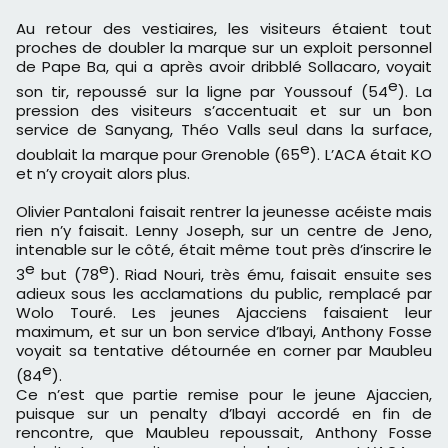
Au retour des vestiaires, les visiteurs étaient tout
proches de doubler la marque sur un exploit personnel
de Pape Ba, qui a après avoir dribblé Sollacaro, voyait
e
son tir, repoussé sur la ligne par Youssouf (54
). La
pression des visiteurs s’accentuait et sur un bon
service de Sanyang, Théo Valls seul dans la surface,
e
doublait la marque pour Grenoble (65
). L’ACA était KO
et n’y croyait alors plus.
Olivier Pantaloni faisait rentrer la jeunesse acéiste mais
rien n’y faisait. Lenny Joseph, sur un centre de Jeno,
intenable sur le côté, était même tout près d’inscrire le
e
e
3
but (78
). Riad Nouri, très ému, faisait ensuite ses
adieux sous les acclamations du public, remplacé par
Wolo Touré. Les jeunes Ajacciens faisaient leur
maximum, et sur un bon service d’Ibayi, Anthony Fosse
voyait sa tentative détournée en corner par Maubleu
e
(84
).
Ce n’est que partie remise pour le jeune Ajaccien,
puisque sur un penalty d’Ibayi accordé en fin de
rencontre, que Maubleu repoussait, Anthony Fosse