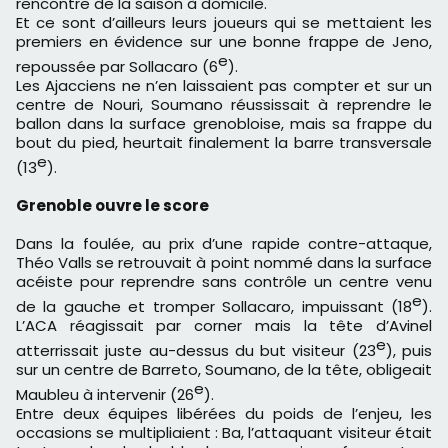
rencontre de la saison à domicile.
Et ce sont d’ailleurs leurs joueurs qui se mettaient les
premiers en évidence sur une bonne frappe de Jeno,
e
repoussée par Sollacaro (6
).
Les Ajacciens ne n’en laissaient pas compter et sur un
centre de Nouri, Soumano réussissait à reprendre le
ballon dans la surface grenobloise, mais sa frappe du
bout du pied, heurtait finalement la barre transversale
e
(13
).
Grenoble ouvre le score
Dans la foulée, au prix d’une rapide contre-attaque,
Théo Valls se retrouvait à point nommé dans la surface
acéiste pour reprendre sans contrôle un centre venu
e
de la gauche et tromper Sollacaro, impuissant (18
).
L’ACA réagissait par corner mais la tête d’Avinel
e
atterrissait juste au-dessus du but visiteur (23
), puis
sur un centre de Barreto, Soumano, de la tête, obligeait
e
Maubleu à intervenir (26
).
Entre deux équipes libérées du poids de l’enjeu, les
occasions se multipliaient : Ba, l’attaquant visiteur était