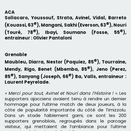
ACA
Sollacaro, Youssouf, Strata, Avinel, Vidal, Barreto
e
e
(Kouassi, 63
), Mangani, Sakhi (Everson, 63
), Nouri
e
e
(Touré, 78
), Ibayi, Soumano (Fosse, 55
),
entraineur : Olivier Pantaloni
Grenoble
e
Maubleu, Diarra, Nestor (Paquiez, 85
), Tourraine,
e
Mendy, Rigo, Benet (Mbemba, 85
), Jeno (Perez,
e
e
85
), Sanyang (Joseph, 66
) Ba, Valls, entraineur :
Laurent Peyrelade.
« Merci pour tout, Avinel et Nouri dans l’Histoire ! »
. Les
supporters ajacciens avaient tenu à rendre un dernier
hommage pour l’ultime match de deux joueurs, à la
côte de popularité importante du côté de Timizzolu.
Dans un stade faiblement garni, ce sont les 200
supporters grenoblois, regroupés dans le parcage
visiteur, qui mettaient de l’ambiance pour l’ultime