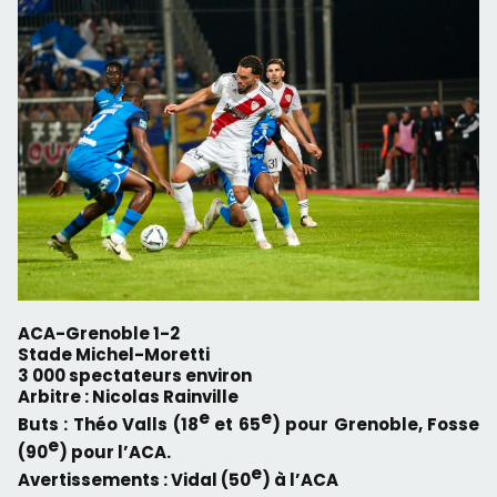
ACA-Grenoble 1-2
Stade Michel-Moretti
3 000 spectateurs environ
Arbitre : Nicolas Rainville
e
e
Buts : Théo Valls (18
et 65
) pour Grenoble, Fosse
e
(90
) pour l’ACA.
e
Avertissements : Vidal (50
) à l’ACA