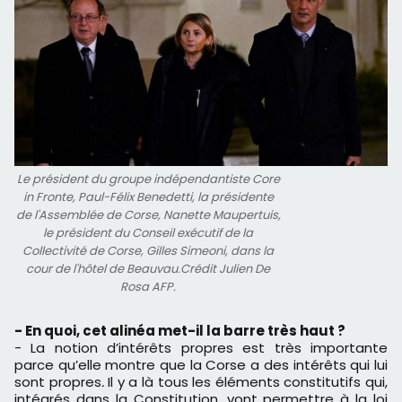
Le président du groupe indépendantiste Core
in Fronte, Paul-Félix Benedetti, la présidente
de l'Assemblée de Corse, Nanette Maupertuis,
le président du Conseil exécutif de la
Collectivité de Corse, Gilles Simeoni, dans la
cour de l'hôtel de Beauvau.Crédit Julien De
Rosa AFP.
- En quoi, cet alinéa met-il la barre très haut ?
- La notion d’intérêts propres est très importante
parce qu’elle montre que la Corse a des intérêts qui lui
sont propres
.
Il y a là tous les éléments constitutifs qui,
intégrés dans la Constitution, vont permettre à la loi