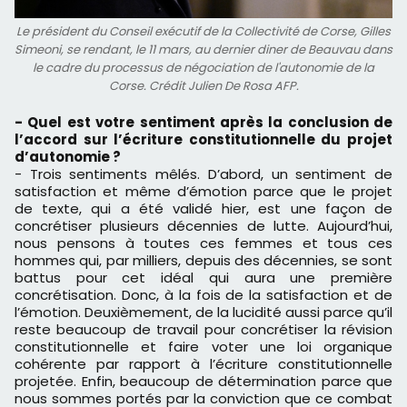
Le président du Conseil exécutif de la Collectivité de Corse, Gilles
Simeoni, se rendant, le 11 mars, au dernier diner de Beauvau dans
le cadre du processus de négociation de l'autonomie de la
Corse. Crédit Julien De Rosa AFP.
- Quel est votre sentiment après la conclusion de
l’accord sur l’écriture constitutionnelle du projet
d’autonomie ?
- Trois sentiments mêlés. D’abord, un sentiment de
satisfaction et même d’émotion parce que le projet
de texte, qui a été validé hier, est une façon de
concrétiser plusieurs décennies de lutte. Aujourd’hui,
nous pensons à toutes ces femmes et tous ces
hommes qui, par milliers, depuis des décennies, se sont
battus pour cet idéal qui aura une première
concrétisation. Donc, à la fois de la satisfaction et de
l’émotion. Deuxièmement, de la lucidité aussi parce qu’il
reste beaucoup de travail pour concrétiser la révision
constitutionnelle et faire voter une loi organique
cohérente par rapport à l’écriture constitutionnelle
projetée. Enfin, beaucoup de détermination parce que
nous sommes portés par la conviction que ce combat