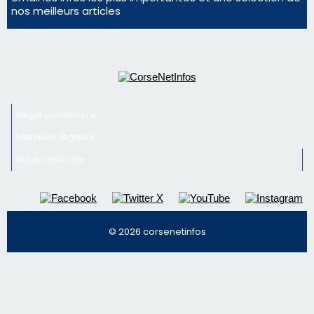
face à une nouvelle escroquerie au faux vendeur de
vin
Newsletter
Inscrivez-vous à la newsletter de CNI et recevez par
email les infos les plus importantes et une sélection de
nos meilleurs articles
Régie publicitaire
Mentions légales
Nous contacter