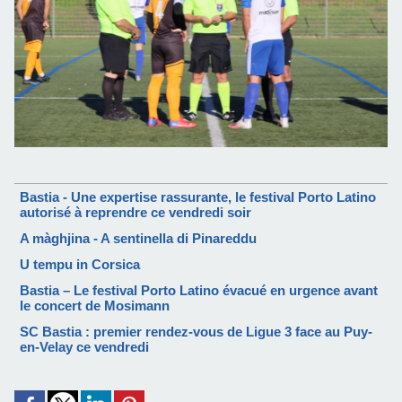
Bastia - Une expertise rassurante, le festival Porto Latino
autorisé à reprendre ce vendredi soir
A màghjina - A sentinella di Pinareddu
U tempu in Corsica
Bastia – Le festival Porto Latino évacué en urgence avant
le concert de Mosimann
SC Bastia : premier rendez-vous de Ligue 3 face au Puy-
en-Velay ce vendredi