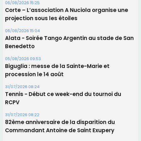
procession le 14 août
31/07/2026 08:24
Tennis - Début ce week-end du tournoi du
RCPV
31/07/2026 08:22
82ème anniversaire de la disparition du
Commandant Antoine de Saint Exupery
Les plus lus
Satine Nomary est la nouvelle Miss Corse 2026
Éclipse du 12 août : la Corse aux premières loges
d'un spectacle qui ne reviendra pas avant 2081
Bastia – Le festival Porto Latino évacué en urgence
avant le concert de Mosimann