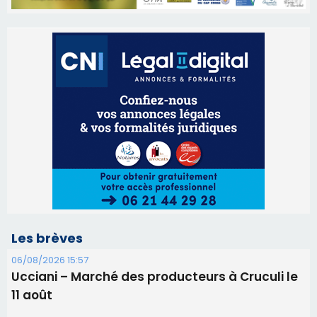
Les brèves
06/08/2026 15:57
Ucciani – Marché des producteurs à Cruculi le
11 août
06/08/2026 15:25
Corte – L’association A Nuciola organise une
projection sous les étoiles
06/08/2026 15:04
Alata - Soirée Tango Argentin au stade de San
Benedetto
05/08/2026 09:53
Biguglia : messe de la Sainte-Marie et