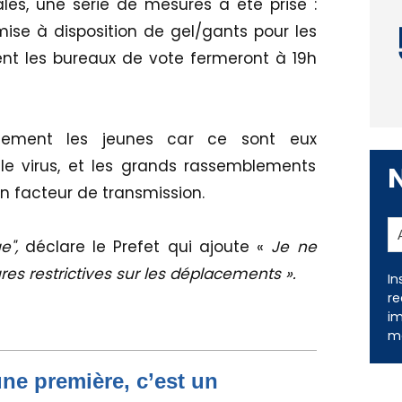
les, une série de mesures a été prise :
ise à disposition de gel/gants pour les
ent les bureaux de vote fermeront à 19h
alement les jeunes car ce sont eux
le virus, et les grands rassemblements
n facteur de transmission.
e",
déclare le Prefet qui ajoute «
Je ne
es restrictives sur les déplacements ».
In
re
im
me
une première, c’est un