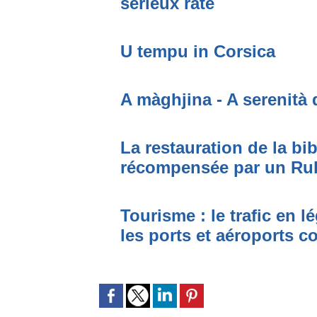
sérieux raté
U tempu in Corsica
A màghjina - A serenità 
La restauration de la bi
récompensée par un Ru
Tourisme : le trafic en l
les ports et aéroports c