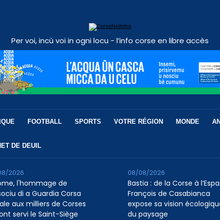
Per voi, incù voi in ogni locu - l’info corse en libre accès
IQUE
FOOTBALL
SPORTS
VOTRE RÉGION
MONDE
A
ET DE DEUIL
08/2026
08/08/2026
ome, l'hommage de
Bastia : de la Corse à l’Esp
ssociu di a Guardia Corsa
François de Casabianca
ale aux milliers de Corses
expose sa vision écologiqu
ont servi le Saint-Siège
du paysage