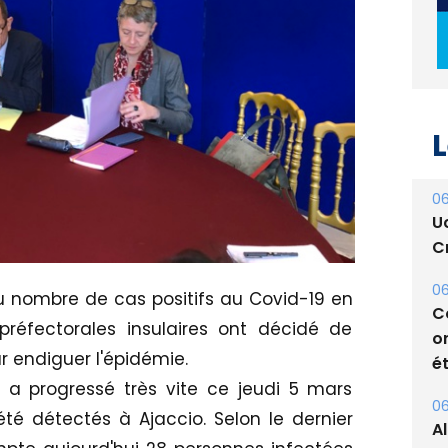
L
06
U
Cr
06
u nombre de cas positifs au Covid-19 en
C
 préfectorales insulaires ont décidé de
o
 endiguer l'épidémie.
ét
a progressé très vite ce jeudi 5 mars
06
té détectés à Ajaccio. Selon le dernier
A