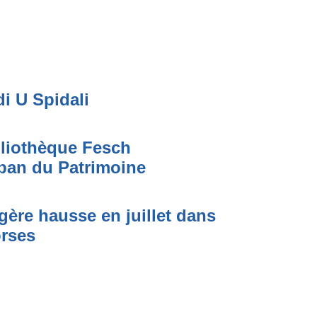
di U Spidali
bliothèque Fesch
ban du Patrimoine
égère hausse en juillet dans
orses