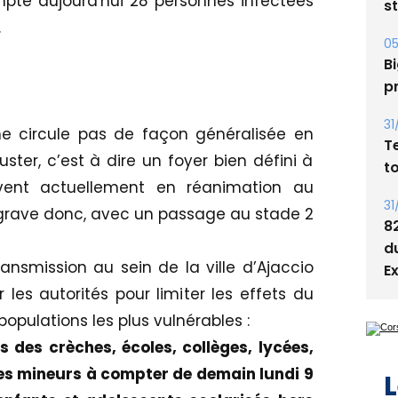
mpte aujourd'hui 28 personnes infectées
s
.
05
Bi
p
31
 ne circule pas de façon généralisée en
T
ter, c’est à dire un foyer bien défini à
t
uvent actuellement en réanimation au
31
aggrave donc, avec un passage au stade 2
8
d
ansmission au sein de la ville d’Ajaccio
E
les autorités pour limiter les effets du
opulations les plus vulnérables :
 des crèches, écoles, collèges, lycées,
des mineurs à compter de demain lundi 9
L