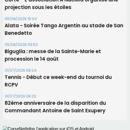
procession le 14 août
31/07/2026 08:24
Tennis - Début ce week-end du tournoi du
RCPV
31/07/2026 08:22
82ème anniversaire de la disparition du
Commandant Antoine de Saint Exupery
Les plus lus
Satine Nomary est la nouvelle Miss Corse 2026
Éclipse du 12 août : la Corse aux premières loges
d'un spectacle qui ne reviendra pas avant 2081
Bastia – Le festival Porto Latino évacué en urgence
avant le concert de Mosimann