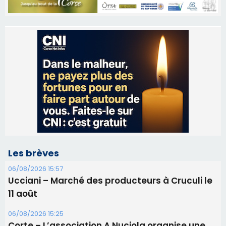
Les brèves
06/08/2026 15:57
Ucciani – Marché des producteurs à Cruculi le
11 août
06/08/2026 15:25
Corte – L’association A Nuciola organise une
projection sous les étoiles
06/08/2026 15:04
Alata - Soirée Tango Argentin au stade de San
Benedetto
05/08/2026 09:53
Biguglia : messe de la Sainte-Marie et