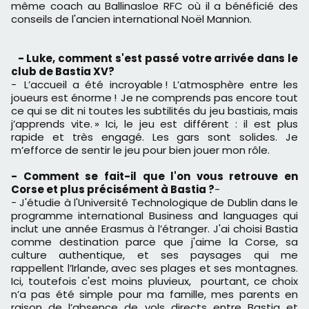
même coach au Ballinasloe RFC où il a bénéficié des
conseils de l'ancien international Noël Mannion.
- Luke, comment s'est passé votre arrivée dans le
club de Bastia XV?
- L’accueil a été incroyable ! L’atmosphère entre les
joueurs est énorme ! Je ne comprends pas encore tout
ce qui se dit ni toutes les subtilités du jeu bastiais, mais
j’apprends vite. » Ici, le jeu est différent : il est plus
rapide et très engagé. Les gars sont solides. Je
m’efforce de sentir le jeu pour bien jouer mon rôle.
- Comment se fait-il que l'on vous retrouve en
Corse et plus précisément à Bastia ?
-
- J'étudie à l'Université Technologique de Dublin dans le
programme international Business and languages qui
inclut une année Erasmus à l’étranger. J'ai choisi Bastia
comme destination parce que j'aime la Corse, sa
culture authentique, et ses paysages qui me
rappellent l’Irlande, avec ses plages et ses montagnes.
Ici, toutefois c'est moins pluvieux, pourtant, ce choix
n’a pas été simple pour ma famille, mes parents en
raison de l’absence de vols directs entre Bastia et