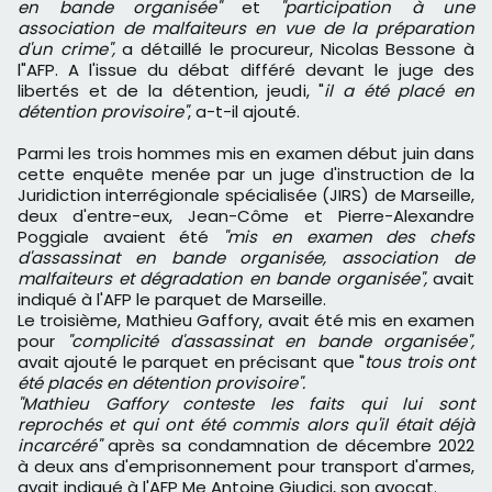
en bande organisée"
et
"participation à une
association de malfaiteurs en vue de la préparation
d'un crime",
a détaillé le procureur, Nicolas Bessone à
l"AFP. A l'issue du débat différé devant le juge des
libertés et de la détention, jeudi, "
il a été placé en
détention provisoire"
, a-t-il ajouté.
Parmi les trois hommes mis en examen début juin dans
cette enquête menée par un juge d'instruction de la
Juridiction interrégionale spécialisée (JIRS) de Marseille,
deux d'entre-eux, Jean-Côme et Pierre-Alexandre
Poggiale avaient été
"mis en examen des chefs
d'assassinat en bande organisée, association de
malfaiteurs et dégradation en bande organisée",
avait
indiqué à l'AFP le parquet de Marseille.
Le troisième, Mathieu Gaffory, avait été mis en examen
pour
"complicité d'assassinat en bande organisée",
avait ajouté le parquet en précisant que "
tous trois ont
été placés en détention provisoire".
"Mathieu Gaffory conteste les faits qui lui sont
reprochés et qui ont été commis alors qu'il était déjà
incarcéré"
après sa condamnation de décembre 2022
à deux ans d'emprisonnement pour transport d'armes,
avait indiqué à l'AFP Me Antoine Giudici, son avocat.