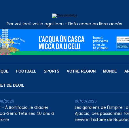
Per voi, incù voi in ogni locu - l’info corse en libre accès
IQUE
FOOTBALL
SPORTS
VOTRE RÉGION
MONDE
A
ET DE DEUIL
08/2026
06/08/2026
 - À Bonifacio, le Glacier
Les gardiens de l'Empire : à
ca-Serra fête ses 40 ans à
Ajaccio, ces passionnés fo
rone
revivre l'histoire de Napolé