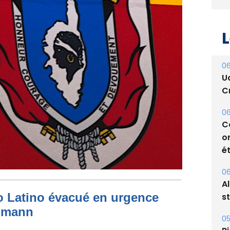
L
06
U
Cr
06
C
o
ét
06
A
to Latino évacué en urgence
s
simann
05