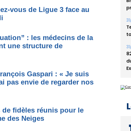
Bi
p
dez-vous de Ligue 3 face au
i
31
T
t
ituation” : les médecins de la
nt une structure de
31
8
d
E
rançois Gaspari : « Je suis
ai pas envie de regarder nos
L
 de fidèles réunis pour le
me des Neiges