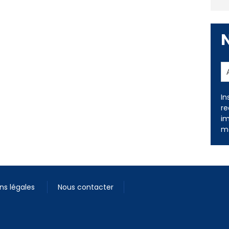
In
re
im
me
ns légales
Nous contacter