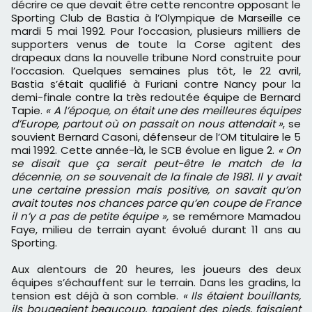
décrire ce que devait être cette rencontre opposant le
Sporting Club de Bastia à l’Olympique de Marseille ce
mardi 5 mai 1992. Pour l’occasion, plusieurs milliers de
supporters venus de toute la Corse agitent des
drapeaux dans la nouvelle tribune Nord construite pour
l’occasion. Quelques semaines plus tôt, le 22 avril,
Bastia s’était qualifié à Furiani contre Nancy pour la
demi-finale contre la très redoutée équipe de Bernard
Tapie.
« A l’époque, on était une des meilleures équipes
d’Europe, partout où on passait on nous attendait »
, se
souvient Bernard Casoni, défenseur de l’OM titulaire le 5
mai 1992. Cette année-là, le SCB évolue en ligue 2.
« On
se disait que ça serait peut-être le match de la
décennie, on se souvenait de la finale de 1981. Il y avait
une certaine pression mais positive, on savait qu’on
avait toutes nos chances parce qu’en coupe de France
il n’y a pas de petite équipe »,
se remémore Mamadou
Faye, milieu de terrain ayant évolué durant 11 ans au
Sporting.
Aux alentours de 20 heures, les joueurs des deux
équipes s’échauffent sur le terrain. Dans les gradins, la
tension est déjà à son comble.
« Ils étaient bouillants,
ils bougeaient beaucoup, tapaient des pieds, faisaient