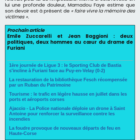
lui une profonde douleur, Mamadou Faye estime que
son devoir est à présent de
« faire vivre la mémoire des
victimes ».
Prochain article
Emile Zuccarelli et Jean Baggioni : deux
politiques, deux hommes au cœur du drame de
Furiani
1ère journée de Ligue 3 : le Sporting Club de Bastia
s'incline à Furiani face au Puy-en-Velay (0-2)
La restauration de la bibliothèque Fesch récompensée
par un Ruban du Patrimoine
Tourisme : le trafic en légère hausse en juillet dans les
ports et aéroports corses
Ajaccio - La Police nationale déploie un drone à Saint
Antoine pour renforcer la surveillance contre les
incendies
La foudre provoque de nouveaux départs de feu en
Haute-Corse