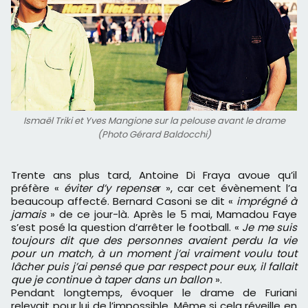
Ismaël Triki et Yves Mangione sur la pelouse avant le drame
(Photo Gérard Baldocchi)
Trente ans plus tard, Antoine Di Fraya avoue qu’il
préfère «
éviter d’y repense
r », car cet évènement l’a
beaucoup affecté. Bernard Casoni se dit «
imprégné à
jamais
» de ce jour-là. Après le 5 mai, Mamadou Faye
s’est posé la question d’arrêter le football. «
Je me suis
toujours dit que des personnes avaient perdu la vie
pour un match, à un moment j’ai vraiment voulu tout
lâcher puis j’ai pensé que par respect pour eux, il fallait
que je continue à taper dans un ballon
».
Pendant longtemps, évoquer le drame de Furiani
relevait pour lui de l’impossible. Même si cela réveille en