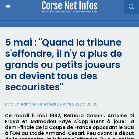
5 mai : "Quand la tribune
s'effondre, il n'y a plus de
grands ou petits joueurs
on devient tous des
secouristes"
Livia Santana le Vendredi 29 Avril 2022 à 20:20
Ce mardi 5 mai 1992, Bernard Casoni, Antoine Di
Fraya et Mamadou Faye s'apprêtent à jouer la
demi-finale de la Coupe de France opposant le SCB
à l'OM au stade Armand-Cesari. Peu avant le début