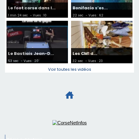
Le foot corse dans l...
Bonifacio s’es...
1 min 24 sec
- Vues : 10
22 sec
- Vues : 62
Le Bastiais Jean-D...
Les CM1 d...
53 sec
- Vues : 20
32 sec
- Vues : 23
Voir toutes les vidéos