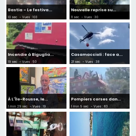
Bastia – Le festiva...
Nouvelle reprise su...
10 sec
- Vues : 103
11 sec
- Vues : 30
Incendie à Biguglia...
Casamaccioli : face a...
19 sec
- Vues : 50
21 sec
- Vues : 38
À L'Île-Rousse, le...
Pompiers corses dan...
1 min 29 sec
- Vues : 19
1 min 5 sec
- Vues : 63