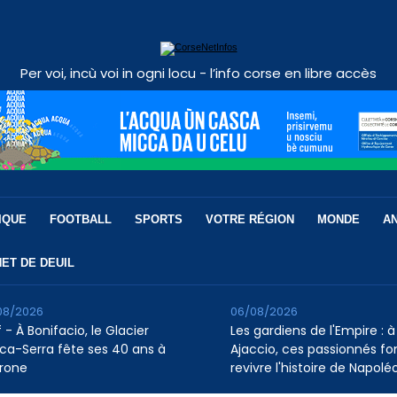
Per voi, incù voi in ogni locu - l’info corse en libre accès
IQUE
FOOTBALL
SPORTS
VOTRE RÉGION
MONDE
A
ET DE DEUIL
08/2026
06/08/2026
 - À Bonifacio, le Glacier
Les gardiens de l'Empire : à
ca-Serra fête ses 40 ans à
Ajaccio, ces passionnés fo
rone
revivre l'histoire de Napolé