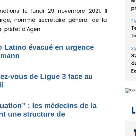
Bi
p
ctions le lundi 29 novembre 2021. Il
arge, nommé secrétaire général de la
31
-préfet d’Agen.
T
t
to Latino évacué en urgence
31
simann
8
d
E
dez-vous de Ligue 3 face au
i
ituation” : les médecins de la
L
nt une structure de