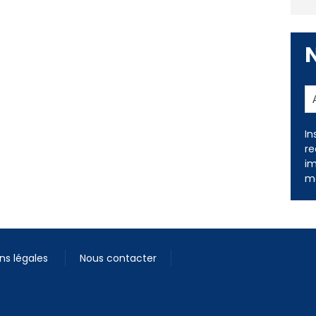
In
re
im
me
ns légales
Nous contacter