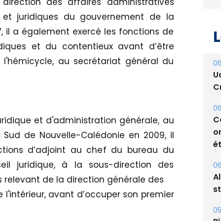
direction des affaires administratives
et juridiques du gouvernement de la
 il a également exercé les fonctions de
L
idiques et du contentieux avant d’être
l'hémicycle, au secrétariat général du
06
U
Cr
06
ridique et d'administration générale, au
C
o
e Sud de Nouvelle-Calédonie en 2009, il
ét
ctions d’adjoint au chef du bureau du
il juridique, à la sous-direction des
06
A
 relevant de la direction générale des
s
e l'intérieur, avant d’occuper son premier
05