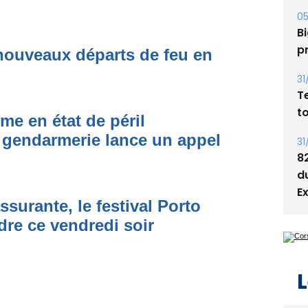
A
s
05
nouveaux départs de feu en
Bi
p
31
me en état de péril
T
 gendarmerie lance un appel
t
31
8
ssurante, le festival Porto
d
E
dre ce vendredi soir