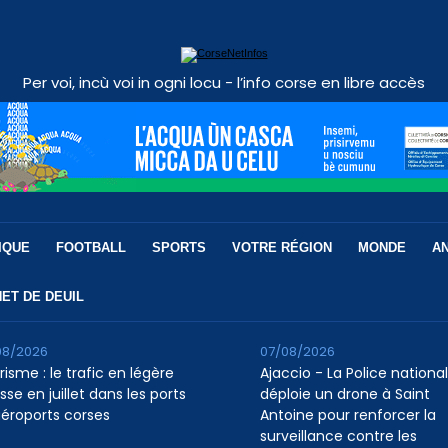
Per voi, incù voi in ogni locu - l’info corse en libre accès
IQUE
FOOTBALL
SPORTS
VOTRE RÉGION
MONDE
A
ET DE DEUIL
08/2026
07/08/2026
isme : le trafic en légère
Ajaccio - La Police nationa
se en juillet dans les ports
déploie un drone à Saint
aéroports corses
Antoine pour renforcer la
surveillance contre les