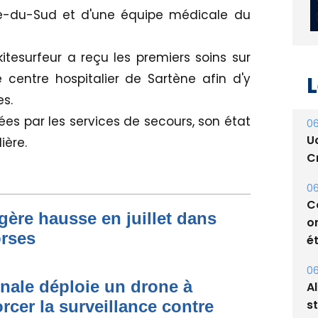
se-du-Sud et d'une équipe médicale du
kitesurfeur a reçu les premiers soins sur
 centre hospitalier de Sartène afin d'y
s.
L
s par les services de secours, son état
ière.
06
U
Cr
égère hausse en juillet dans
06
orses
C
o
ét
onale déploie un drone à
06
rcer la surveillance contre