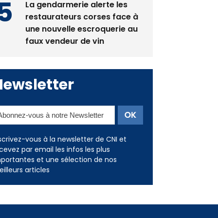
les restaurants
La gendarmerie alerte les
restaurateurs corses face à
une nouvelle escroquerie au
faux vendeur de vin
Newsletter
scrivez-vous à la newsletter de CNI et
cevez par email les infos les plus
portantes et une sélection de nos
illeurs articles