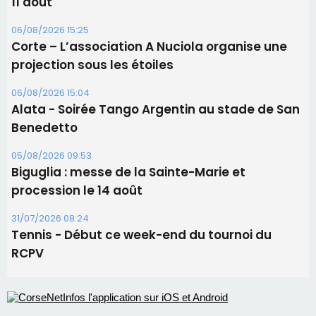
05/08/2026 09:53
Biguglia : messe de la Sainte-Marie et
procession le 14 août
31/07/2026 08:24
Tennis - Début ce week-end du tournoi du
RCPV
Les plus lus
Satine Nomary est la nouvelle Miss Corse 2026
Éclipse du 12 août : la Corse aux premières loges
d'un spectacle qui ne reviendra pas avant 2081
Éclipse du 12 août : Où s'installer en Corse pour
profiter pleinement du spectacle ?
En Corse, un début de saison marqué par une