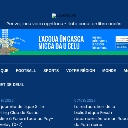
Per voi, incù voi in ogni locu - l’info corse en libre accès
IQUE
FOOTBALL
SPORTS
VOTRE RÉGION
MONDE
A
ET DE DEUIL
08/2026
07/08/2026
 journée de Ligue 3 : le
La restauration de la
rting Club de Bastia
bibliothèque Fesch
cline à Furiani face au Puy-
récompensée par un Ruba
Velay (0-2)
du Patrimoine