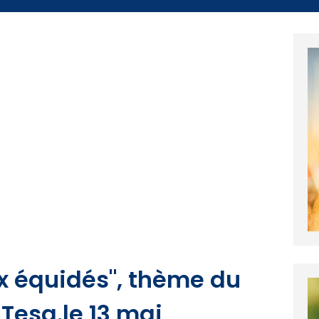
x équidés", thème du
Tesa.le 13 mai