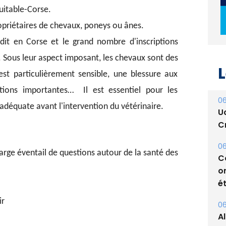
uitable-Corse.
opriétaires de chevaux, poneys ou ânes.
it en Corse et le grand nombre d'inscriptions
L
 Sous leur aspect imposant, les chevaux sont des
est particulièrement sensible, une blessure aux
06
U
ions importantes… Il est essentiel pour les
Cr
 adéquate avant l'intervention du vétérinaire.
06
C
o
rge éventail de questions autour de la santé des
ét
06
A
ir
s
05