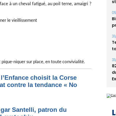
ce à un cheval fatigué, au poil terne, amaigri ?
Bi
p
r le vieillissement
31
T
t
31
8
d
t pique-niquer sur place, en toute convivialité.
E
l’Enfance choisit la Corse
at contre la tendance « No
L
gar Santelli, patron du