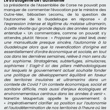
Le stratagème de l’autonomie
La présidente de l’Assemblée de Corse ne pouvait pas
manquer de commenter l’évocation par le ministre des
Outre-Mer, Sébastien Lecornu, de la question de
l’autonomie de la Guadeloupe en réponse «
à
l’expression intense et légitime du malaise ultramarin,
à cette révolte qui gronde depuis des années sans être
entendue
». Un commentaire, comme on pouvait s’y
attendre, plutôt féroce : «
Proposer au pied levé, avec
une mansuétude presque sincère, l’autonomie à la
Guadeloupe alors que la revendication d’origine est
essentiellement d’ordre économique et sociale, en tout
cas dans les dernières semaines, relève à mon sens du
pur sophisme. Stratagèmes, subterfuges, simulacres,
sophismes ! S’agit-il ici des piliers méthodologiques
sur lesquels le gouvernement actuel souhaite fonder
une politique de développement équilibré en faveur
des territoires insulaires et ultramarins dans un
contexte de Covid ? Un contexte économique, social et
sanitaire difficile, mais aussi d’enjeux écologiques et
environnementaux centraux dans les années à venir
».
Nanette Maupertuis appelle le gouvernement à
«
impérativement clarifier sa position sur l’autonomie
et l’autodétermination de nos territoires à l’heure où les