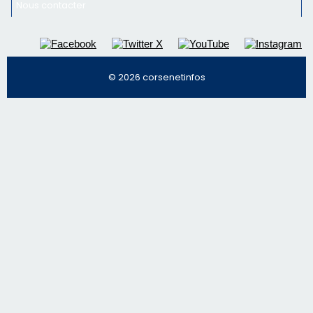
email les infos les plus importantes et une sélection de
nos meilleurs articles
Régie publicitaire
Mentions légales
Nous contacter
© 2026 corsenetinfos