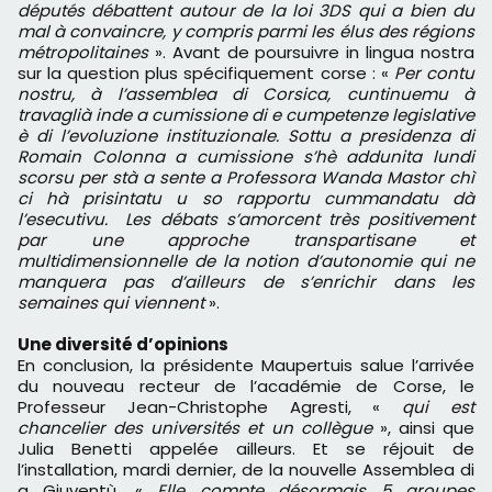
députés débattent autour de la loi 3DS qui a bien du
mal à convaincre, y compris parmi les élus des régions
métropolitaines
». Avant de poursuivre in lingua nostra
sur la question plus spécifiquement corse : «
Per contu
nostru, à l’assemblea di Corsica, cuntinuemu à
travaglià inde a cumissione di e cumpetenze legislative
è di l’evoluzione instituzionale. Sottu a presidenza di
Romain Colonna a cumissione s’hè addunita lundi
scorsu per stà a sente a Professora Wanda Mastor chì
ci hà prisintatu u so rapportu cummandatu dà
l’esecutivu. Les débats s’amorcent très positivement
par une approche transpartisane et
multidimensionnelle de la notion d’autonomie qui ne
manquera pas d’ailleurs de s’enrichir dans les
semaines qui viennent
».
Une diversité d’opinions
En conclusion, la présidente Maupertuis salue l’arrivée
du nouveau recteur de l’académie de Corse, le
Professeur Jean-Christophe Agresti, «
qui est
chancelier des universités et un collègue
», ainsi que
Julia Benetti appelée ailleurs. Et se réjouit de
l’installation, mardi dernier, de la nouvelle Assemblea di
a Gjuventù. «
Elle compte désormais 5 groupes