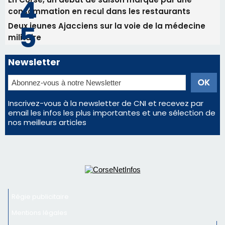
Les plus lus
Satine Nomary est la nouvelle Miss Corse 2026
Éclipse du 12 août : la Corse aux premières loges
d'un spectacle qui ne reviendra pas avant 2081
La gendarmerie alerte les restaurateurs corses
face à une nouvelle escroquerie au faux vendeur de
vin
En Corse, un début de saison marqué par une
consommation en recul dans les restaurants
Deux jeunes Ajacciens sur la voie de la médecine
militaire
Newsletter
Inscrivez-vous à la newsletter de CNI et recevez par