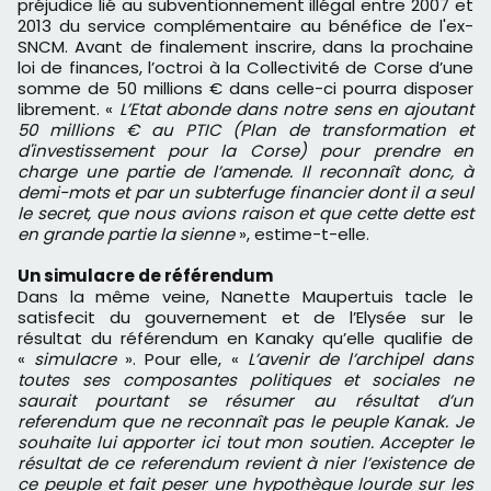
préjudice lié au subventionnement illégal entre 2007 et
2013 du service complémentaire au bénéfice de l'ex-
SNCM. Avant de finalement inscrire, dans la prochaine
loi de finances, l’octroi à la Collectivité de Corse d’une
somme de 50 millions € dans celle-ci pourra disposer
librement. «
L’Etat abonde dans notre sens en ajoutant
50 millions € au PTIC (Pl
an de transformation et
d'investissement pour la Corse)
pour prendre en
charge une partie de l’amende. Il reconnaît donc, à
demi-mots et par un subterfuge financier dont il a seul
le secret, que nous avions raison et que cette dette est
en grande partie la sienne
», estime-t-elle.
Un simulacre de référendum
Dans la même veine, Nanette Maupertuis tacle le
satisfecit du gouvernement et de l’Elysée sur le
résultat du référendum en Kanaky qu’elle qualifie de
«
simulacre
». Pour elle, «
L’avenir de l’archipel dans
toutes ses composantes politiques et sociales ne
saurait pourtant se résumer au résultat d’un
referendum que ne reconnaît pas le peuple Kanak. Je
souhaite lui apporter ici tout mon soutien. Accepter le
résultat de ce referendum revient à nier l’existence de
ce peuple et fait peser une hypothèque lourde sur les