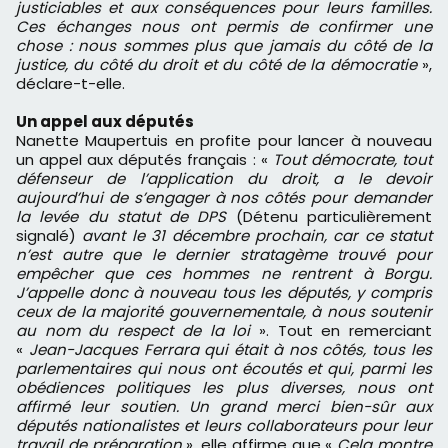
justiciables et aux conséquences pour leurs familles.
Ces échanges nous ont permis de confirmer une
chose : nous sommes plus que jamais du côté de la
justice, du côté du droit et du côté de la démocratie
»,
déclare-t-elle.
Un appel aux députés
Nanette Maupertuis en profite pour lancer à nouveau
un appel aux députés français : «
Tout démocrate, tout
défenseur de l’application du droit, a le devoir
aujourd’hui de s’engager à nos côtés pour demander
la levée du statut de DPS
(Détenu particulièrement
signalé)
avant le 31 décembre prochain, car ce statut
n’est autre que le dernier stratagème trouvé pour
empêcher que ces hommes ne rentrent à Borgu.
J’appelle donc à nouveau tous les députés, y compris
ceux de la majorité gouvernementale, à nous soutenir
au nom du respect de la loi
». Tout en remerciant
«
Jean-Jacques Ferrara qui était à nos côtés, tous les
parlementaires qui nous ont écoutés et qui, parmi les
obédiences politiques les plus diverses, nous ont
affirmé leur soutien. Un grand merci bien-sûr aux
députés nationalistes et leurs collaborateurs pour leur
travail de préparation
», elle affirme que «
Cela montre