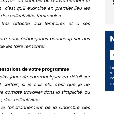
au travail de contrôle du Gouvernement et
 c'est qu'il examine en premier lieu les
 des collectivités territoriales.
rès attaché aux territoires et à ses
 com nous échangeons beaucoup sur nos
e les faire remonter.
rientations de votre programme
hains jours de communiquer en détail sur
In
ertain, si je suis élu, c'est que je ne
re
im
Je compte travailler dans la simplicité, au
me
, des collectivités .
 le fonctionnement de la Chambre des