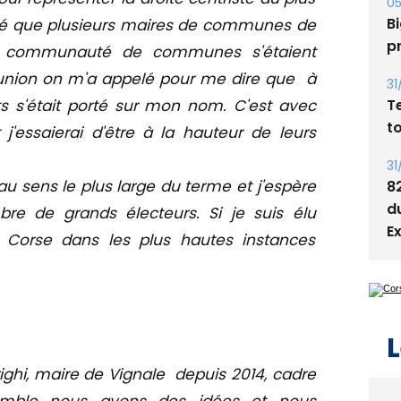
s
rmé que plusieurs maires de communes de
05
de communauté de communes s'étaient
Bi
réunion on m'a appelé pour me dire que à
p
nts s'était porté sur mon nom. C'est avec
31
t j'essaierai d'être à la hauteur de leurs
T
t
 sens le plus large du terme et j'espère
31
e de grands électeurs. Si je suis élu
8
a Corse dans les plus hautes instances
d
E
ighi, maire de Vignale depuis 2014, cadre
L