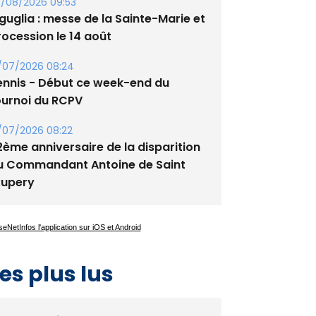
tade de San Benedetto
/08/2026 09:53
guglia : messe de la Sainte-Marie et
rocession le 14 août
/07/2026 08:24
ennis - Début ce week-end du
ournoi du RCPV
/07/2026 08:22
2ème anniversaire de la disparition
u Commandant Antoine de Saint
xupery
es plus lus