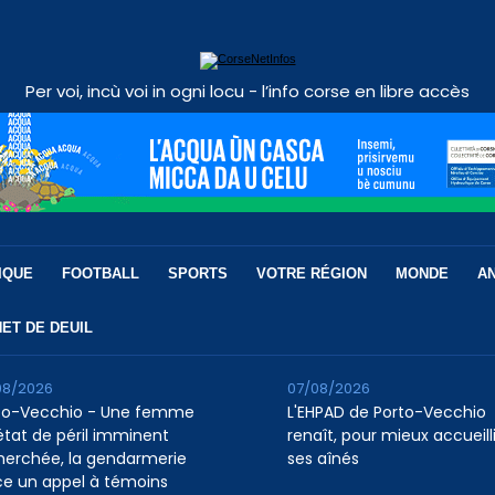
Per voi, incù voi in ogni locu - l’info corse en libre accès
IQUE
FOOTBALL
SPORTS
VOTRE RÉGION
MONDE
A
ET DE DEUIL
08/2026
07/08/2026
to-Vecchio - Une femme
L'EHPAD de Porto-Vecchio
état de péril imminent
renaît, pour mieux accueilli
herchée, la gendarmerie
ses aînés
ce un appel à témoins