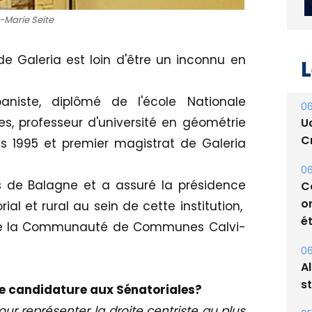
-Marie Seite
de Galeria est loin d'être un inconnu en
L
niste, diplômé de l'école Nationale
s, professeur d'université en géométrie
06
is 1995 et premier magistrat de Galeria
U
Cr
 de Balagne et a assuré la présidence
06
rial et rural au sein de cette institution,
C
t de la Communauté de Communes Calvi-
o
ét
06
e candidature aux Sénatoriales?
A
ur représenter la droite centriste au plus