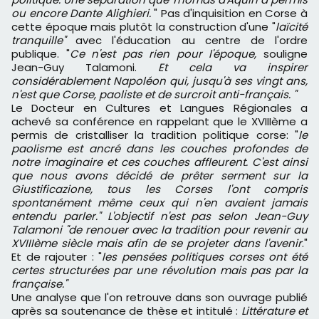
ou encore Dante Alighieri.
" Pas d'inquisition en Corse à
cette époque mais plutôt la construction d'une "
laïcité
tranquille"
avec l'éducation au centre de l'ordre
publique. "
Ce n'est pas rien pour l'époque,
souligne
Jean-Guy Talamoni.
Et cela va inspirer
considérablement Napoléon qui, jusqu'à ses vingt ans,
n'est que Corse, paoliste et de surcroit anti-français. "
Le Docteur en Cultures et Langues Régionales a
achevé sa conférence en rappelant que le XVIIIème a
permis de cristalliser la tradition politique corse: "
le
paolisme est ancré dans les couches profondes de
notre imaginaire et ces couches affleurent. C'est ainsi
que nous avons décidé de prêter serment sur la
Giustificazione, tous les Corses l'ont compris
spontanément même ceux qui n'en avaient jamais
entendu parler." L'objectif n'est pas selon Jean-Guy
Talamoni "de renouer avec la tradition pour revenir au
XVIIIème siècle mais afin de se projeter dans l'avenir
."
Et de rajouter : "
les pensées politiques corses ont été
certes structurées par une révolution mais pas par la
française."
Une analyse que l'on retrouve dans son ouvrage publié
après sa soutenance de thèse et intitulé :
Littérature et