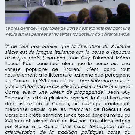
Le président de l'Assemblée de Corse s'est exprimé pendant une
heure sur les pensées et les textes fondateurs du XVIIIème siècle
"Il ne faut pas oublier que la littérature du XVIIIème
siècle est de langue italienne car le corse à l'époque
n'est que parlé !
, souligne Jean-Guy Talamoni. Même
Pascal Paoli considère alors que le corse est une
variété populaire de l'italien." C'est donc tout
naturellement à la littérature italienne que participent
les Corses du XVIIIème siècle.
" Une littérature à forte
valeur diplomatique car elle s'adresse à l'extérieur de la
Corse, elle a une valeur de propagande.
" Jean-Guy
Talamoni a cité à plusieurs reprises la Giustificazione
della rivoluzione di Corsica, un ouvrage amplement
médiatisé depuis que les membres de l'Exécutif de
Corse ont prêté serment sur ce texte écrit au milieu du
XVIIIème et faisant état de 164 cas d'injustices infligés
par Gênes à la Corse. "
Ces textes témoignent de la
cristallisation de la tradition politiques corse au