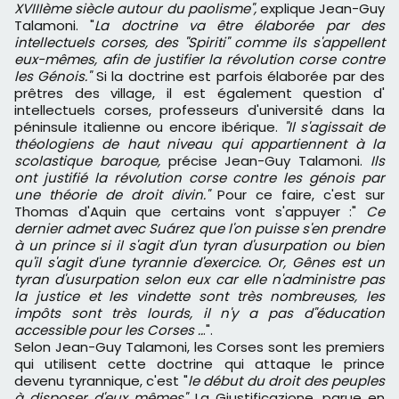
XVIIIème siècle autour du paolisme",
explique Jean-Guy
Talamoni. "
La doctrine va être élaborée par des
intellectuels corses, des "Spiriti" comme ils s'appellent
eux-mêmes, afin de justifier la révolution corse contre
les Génois."
Si la doctrine est parfois élaborée par des
prêtres des village, il est également question d'
intellectuels corses, professeurs d'université dans la
péninsule italienne ou encore ibérique.
"Il s'agissait de
théologiens de haut niveau qui appartiennent à la
scolastique baroque,
précise Jean-Guy Talamoni.
Ils
ont justifié la révolution corse contre les génois par
une théorie de droit divin."
Pour ce faire, c'est sur
Thomas d'Aquin que certains vont s'appuyer :"
Ce
dernier admet avec Suárez
que l'on puisse s'en prendre
à un prince si il s'agit d'un tyran d'usurpation ou bien
qu'il s'agit d'une tyrannie d'exercice. Or, Gênes est un
tyran d'usurpation selon eux car elle n'administre pas
la justice et les vindette sont très nombreuses, les
impôts sont très lourds, il n'y a pas d"éducation
accessible pour les Corses ..
.".
Selon Jean-Guy Talamoni, les Corses sont les premiers
qui utilisent cette doctrine qui attaque le prince
devenu tyrannique, c'est "
le début du droit des peuples
à disposer d'eux mêmes".
La Giustificazione, parue en