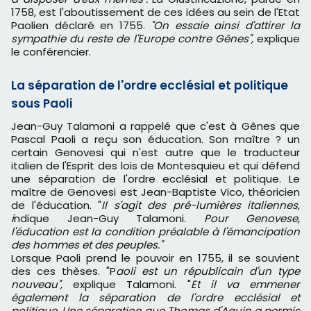
1758, est l'aboutissement de ces idées au sein de l'Etat
Paolien déclaré en 1755.
"On essaie ainsi d'attirer la
sympathie du reste de l'Europe contre Gênes",
explique
le conférencier.
La séparation de l'ordre ecclésial et politique
sous Paoli
Jean-Guy Talamoni a rappelé que c'est à Gênes que
Pascal Paoli a reçu son éducation. Son maître ? un
certain Genovesi qui n'est autre que le traducteur
italien de l'Esprit des lois de Montesquieu et qui défend
une séparation de l'ordre ecclésial et politique. Le
maître de Genovesi est Jean-Baptiste Vico, théoricien
de l'éducation. "
Il s'agit des pré-lumières italiennes,
i
ndique Jean-Guy Talamoni.
Pour Genovese,
l'éducation est la condition préalable à l'émancipation
des hommes et des peuples."
Lorsque Paoli prend le pouvoir en 1755, il se souvient
des ces thèses. "P
aoli est un républicain d'un type
nouveau",
explique Talamoni. "
Et il va emmener
également la séparation de l'ordre ecclésial et
politique. Une séparation que Thomas d'Aquin a permis