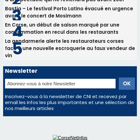
Les plus lus
Satine Nomary est la nouvelle Miss Corse 2026
Éclipse du 12 août : la Corse aux premières loges
d'un spectacle qui ne reviendra pas avant 2081
Bastia – Le festival Porto Latino évacué en urgence
avant le concert de Mosimann
En Corse, un début de saison marqué par une
consommation en recul dans les restaurants
La gendarmerie alerte les restaurateurs corses
face à une nouvelle escroquerie au faux vendeur de
vin
Newsletter