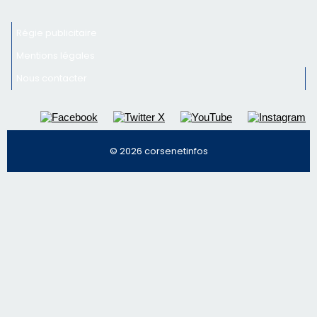
Inscrivez-vous à la newsletter de CNI et recevez par
email les infos les plus importantes et une sélection de
nos meilleurs articles
Régie publicitaire
Mentions légales
Nous contacter
© 2026 corsenetinfos