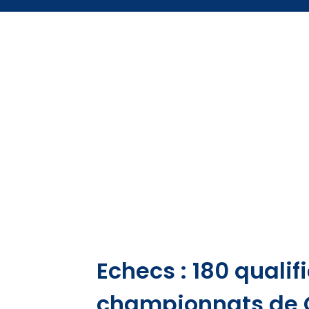
Echecs : 180 qualif
championnats de C