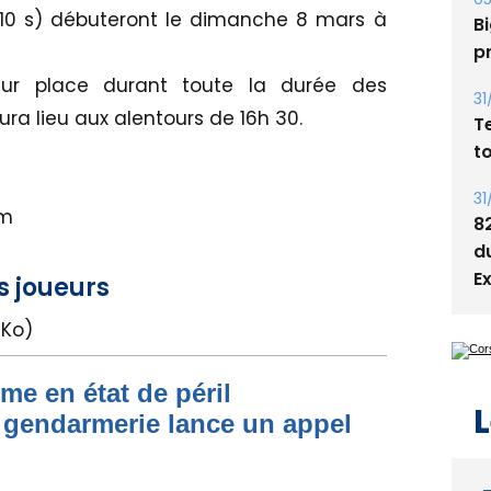
05
10 s) débuteront le dimanche 8 mars à
Bi
p
 sur place durant toute la durée des
31
ra lieu aux alentours de 16h 30.
T
t
31
om
8
d
E
es joueurs
 Ko)
me en état de péril
L
 gendarmerie lance un appel