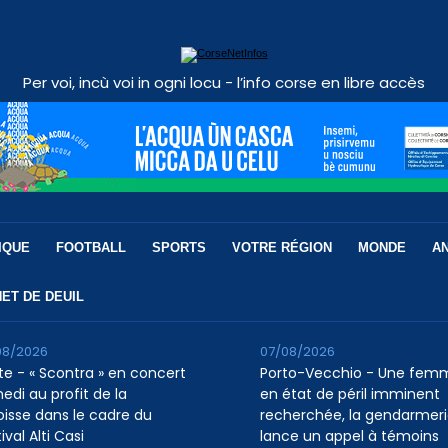
Per voi, incù voi in ogni locu - l’info corse en libre accès
IQUE
FOOTBALL
SPORTS
VOTRE RÉGION
MONDE
A
ET DE DEUIL
08/2026
07/08/2026
te - « Scontra » en concert
Porto-Vecchio - Une fem
edi au profit de la
en état de péril imminent
oisse dans le cadre du
recherchée, la gendarmer
ival Alti Casi
lance un appel à témoins