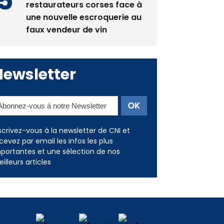
restaurateurs corses face à
une nouvelle escroquerie au
faux vendeur de vin
Newsletter
scrivez-vous à la newsletter de CNI et
cevez par email les infos les plus
portantes et une sélection de nos
illeurs articles