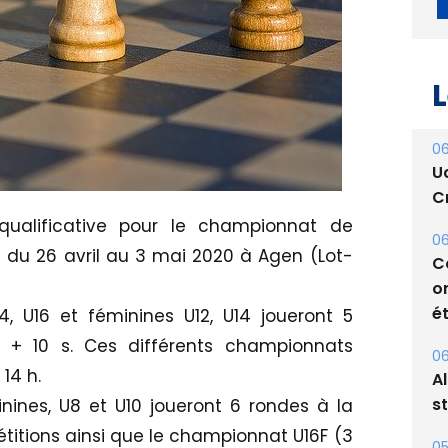
L
06
U
Cr
 qualificative pour le championnat de
06
 du 26 avril au 3 mai 2020 à Agen (Lot-
C
o
4, U16 et féminines U12, U14 joueront 5
ét
+ 10 s. Ces différents championnats
06
14 h.
A
nines, U8 et U10 joueront 6 rondes à la
s
itions ainsi que le championnat U16F (3