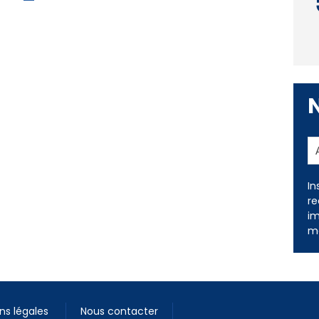
In
re
im
me
ns légales
Nous contacter