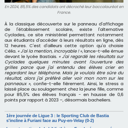
En 2024, 85,5% des candidats ont décroché leur baccalauréat en
France.
À la classique découverte sur le panneau d'affichage
de l'établissement scolaire, existe l'alternative
Cyclades, ce site ministériel permettant notamment
aux étudiants d'accéder à leurs résultats en ligne, dès
12 heures. C'est d'ailleurs cette option qu'a choisie
Célia
. « J'ai la mention, incroyable ! »
, lance-t-elle émue
devant le lycée Bastiais.
« J'ai regardé les résultats sur
Cyclades quelques minutes avant l'ouverture des
grilles parce que j'ai entendu des élèves crier en
regardant leur téléphone. Mais je voulais être sûre du
résultat, alors j'ai préféré aller voir mon nom sur les
panneaux »
, confie-t-elle fièrement. Ainsi, le stress a
laissé place au soulagement chez la jeune fille, comme
pour 85,5% des élèves français - en hausse de 0,6
points par rapport à 2023 –, désormais bacheliers.
1ère journée de Ligue 3 : le Sporting Club de Bastia
s'incline à Furiani face au Puy-en-Velay (0-2)