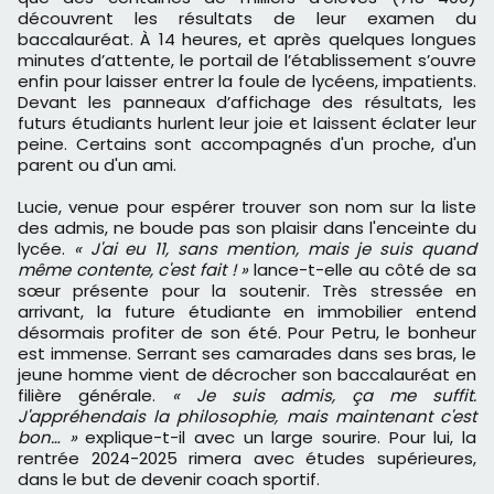
découvrent les résultats de leur examen du
baccalauréat. À 14 heures, et après quelques longues
minutes d’attente, le portail de l’établissement s’ouvre
enfin pour laisser entrer la foule de lycéens, impatients.
Devant les panneaux d’affichage des résultats, les
futurs étudiants hurlent leur joie et laissent éclater leur
peine. Certains sont accompagnés d'un proche, d'un
parent ou d'un ami.
Lucie, venue pour espérer trouver son nom sur la liste
des admis, ne boude pas son plaisir dans l'enceinte du
lycée.
« J'ai eu 11, sans mention, mais je suis quand
même contente, c'est fait ! »
lance-t-elle au côté de sa
sœur présente pour la soutenir. Très stressée en
arrivant, la future étudiante en immobilier entend
désormais profiter de son été. Pour Petru, le bonheur
est immense. Serrant ses camarades dans ses bras, le
jeune homme vient de décrocher son baccalauréat en
filière générale.
« Je suis admis, ça me suffit.
J'appréhendais la philosophie, mais maintenant c'est
bon… »
explique-t-il avec un large sourire. Pour lui, la
rentrée 2024-2025 rimera avec études supérieures,
dans le but de devenir coach sportif.