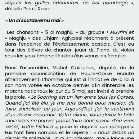
depuis les grilles extérieures, ce bel hommage »,
détaille Pierre Rossi.
« Un ci scurderemu mai »
Les chansons « 5 di maghju » du groupe
I Muvrini
et
« Maghju » des Chjami Aghjalesi résonnent à présent
dans l’enceinte de l’établissement bastiais. C’est au
tour des élèves de chanter, jouer du Piano, du violon
sous les yeux émerveillés des élus venus les écouter.
Dans l’assemblée, Michel Castellani, député de la
première circonscription de Haute-Corse écoute
attentivement. L’homme qui est à l’initiative de la loi à
son nom votée en octobre dernier afin d’interdire les
matchs nationaux le jour du 5 mai, est invité à prendre
la parole.
« Le Sporting est un lien entre tous les Corses.
Quand j’ai été élu, je me suis donné pour mission de
faire sacraliser ce jour. Aujourd’hui, j’ai le sentiment
d’un devoir accompli. Votre avenir, vous devez le bâtir
mais vous ne pouvez pas le faire sans savoir d’où vous
venez, votre histoire »,
pose le député aux collégiens.
Eux l’ont bien compris et le répète :
« nous avons un
devoir de mémoire, un ci scurderemu mai »
, lance une