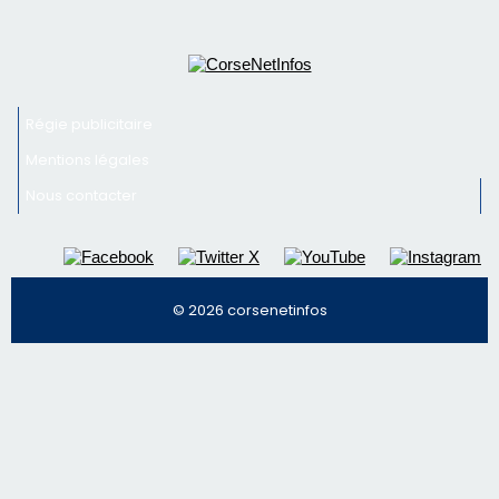
Newsletter
Inscrivez-vous à la newsletter de CNI et recevez par
email les infos les plus importantes et une sélection de
nos meilleurs articles
Régie publicitaire
Mentions légales
Nous contacter