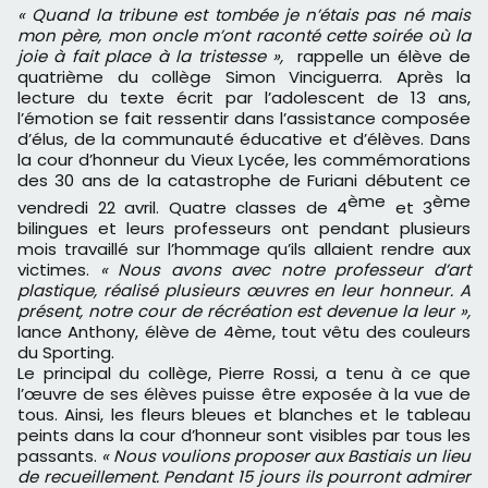
« Quand la tribune est tombée je n’étais pas né mais
mon père, mon oncle m’ont raconté cette soirée où la
joie à fait place à la tristesse »,
rappelle un élève de
quatrième du collège Simon Vinciguerra. Après la
lecture du texte écrit par l’adolescent de 13 ans,
l’émotion se fait ressentir dans l’assistance composée
d’élus, de la communauté éducative et d’élèves. Dans
la cour d’honneur du Vieux Lycée, les commémorations
des 30 ans de la catastrophe de Furiani débutent ce
ème
ème
vendredi 22 avril. Quatre classes de 4
et 3
bilingues et leurs professeurs ont pendant plusieurs
mois travaillé sur l’hommage qu’ils allaient rendre aux
victimes.
« Nous avons avec notre professeur d’art
plastique, réalisé plusieurs œuvres en leur honneur. A
présent, notre cour de récréation est devenue la leur »,
lance Anthony, élève de 4ème, tout vêtu des couleurs
du Sporting.
Le principal du collège, Pierre Rossi, a tenu à ce que
l’œuvre de ses élèves puisse être exposée à la vue de
tous. Ainsi, les fleurs bleues et blanches et le tableau
peints dans la cour d’honneur sont visibles par tous les
passants.
« Nous voulions proposer aux Bastiais un lieu
de recueillement. Pendant 15 jours ils pourront admirer