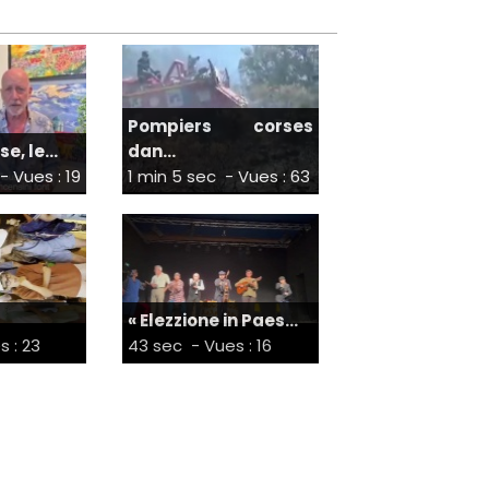
Pompiers corses
e, le...
dan...
- Vues : 19
1 min 5 sec
- Vues : 63
« Elezzione in Paes...
s : 23
43 sec
- Vues : 16