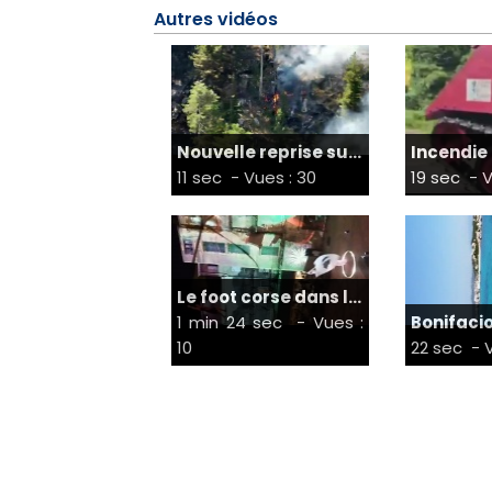
Autres vidéos
Nouvelle reprise su...
Incendie 
11 sec
- Vues : 30
19 sec
- V
Le foot corse dans l...
1 min 24 sec
- Vues :
Bonifacio 
10
22 sec
- V