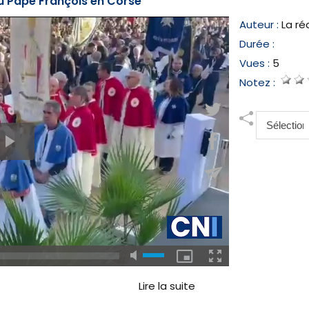
 du Pape François en Corse
Auteur :
La ré
Durée :
Vues :
5
Notez :
Lire la suite