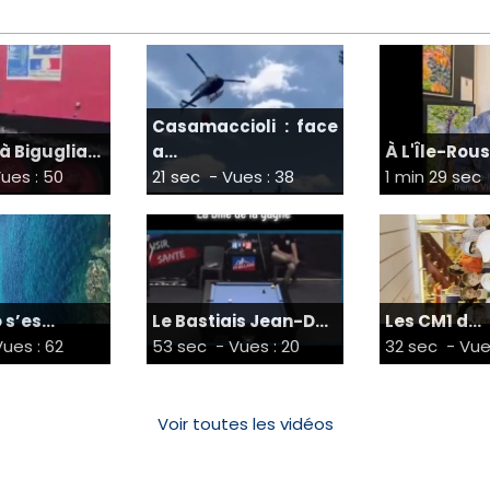
Casamaccioli : face
à Biguglia...
a...
À L'Île-Rouss
ues : 50
21 sec
- Vues : 38
1 min 29 sec
s’es...
Le Bastiais Jean-D...
Les CM1 d...
ues : 62
53 sec
- Vues : 20
32 sec
- Vue
Voir toutes les vidéos