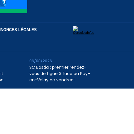
NNONCES LÉGALES
06/08/2026
SC Bastia : premier rendez-
nt
vous de Ligue 3 face au Puy-
on
en-Velay ce vendredi