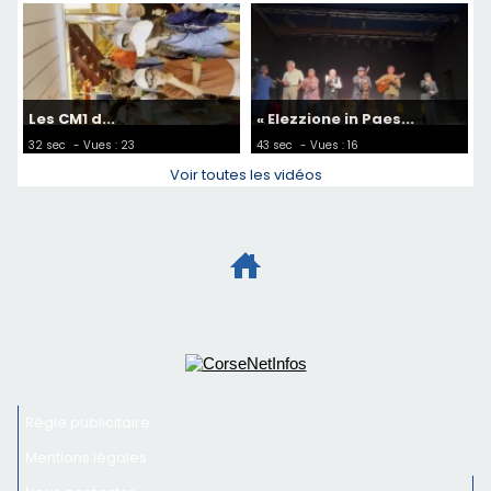
Les CM1 d...
« Elezzione in Paes...
32 sec
- Vues : 23
43 sec
- Vues : 16
Voir toutes les vidéos
Régie publicitaire
Mentions légales