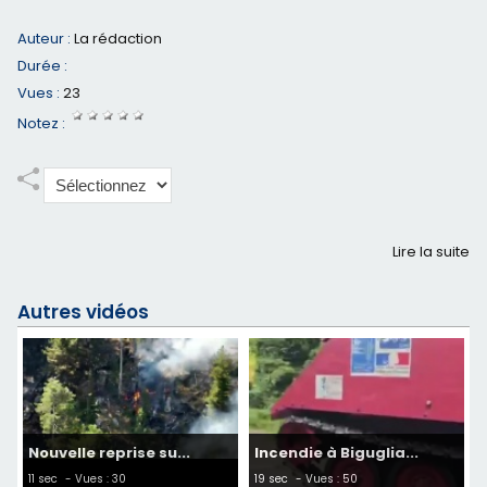
Auteur :
La rédaction
Durée :
Vues :
23
Notez :
Lire la suite
Autres vidéos
Nouvelle reprise su...
Incendie à Biguglia...
11 sec
- Vues : 30
19 sec
- Vues : 50