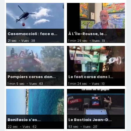
Casamaccioli : face a...
À L'Île-Rousse, le...
21 sec
- Vues : 38
1 min 29 sec
- Vues : 19
Pompiers corses dan...
Le foot corse dans l...
1 min 5 sec
- Vues : 63
1 min 24 sec
- Vues : 10
Bonifacio s’es...
Le Bastiais Jean-D...
22 sec
- Vues : 62
53 sec
- Vues : 20